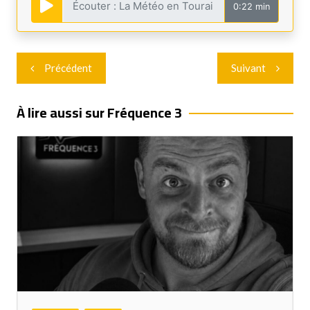
0:22 min
Navigation
Précédent
Suivant
de
l’article
À lire aussi sur Fréquence 3