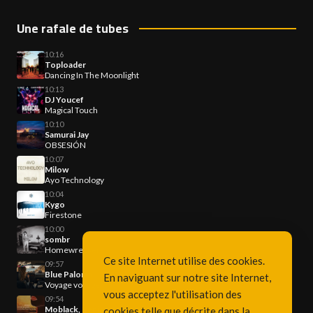
Une rafale de tubes
10:16
Toploader
Dancing In The Moonlight
10:13
DJ Youcef
Magical Touch
10:10
Samurai Jay
OBSESIÓN
10:07
Milow
Ayo Technology
10:04
Kygo
Firestone
10:00
sombr
Homewrecker
Ce site Internet utilise des cookies.
09:57
Blue Paloma
En naviguant sur notre site Internet,
Voyage voyage
vous acceptez l'utilisation des
09:54
Moblack, Benja & Franc Fala
cookies telle que décrite dans la