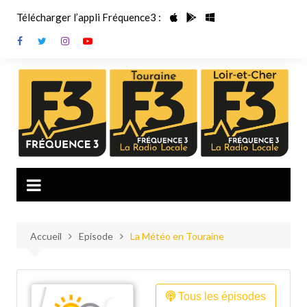
Aller
Télécharger l’appli Fréquence3 :
au
contenu
Accueil
Episode
La Météo en Touraine
Tous les épisodes