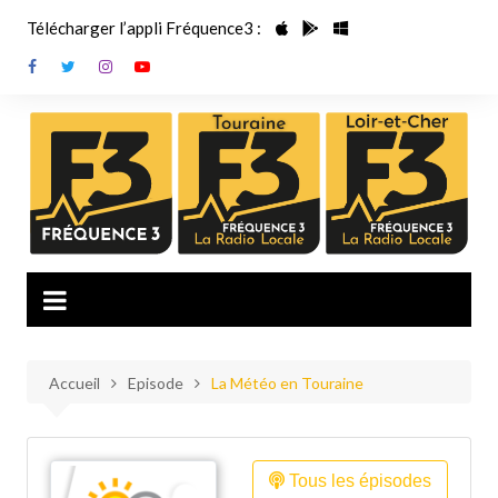
Aller
Télécharger l’appli Fréquence3 :
au
contenu
Accueil
Episode
La Météo en Touraine
Tous les épisodes