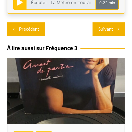
0:22 min
Navigation
Précédent
Suivant
de
l’article
À lire aussi sur Fréquence 3