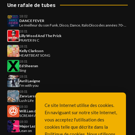
Une rafale de tubes
18:02
DANCE FEVER
Le meilleur du son Funk, Disco, Dance, Italo Disco des années 70-80-90
18:01
Lilly Wood And The Prick
PRAYER IN C
18:01
Kelly Clarkson
HEARTBEAT SONG
18:01
Ed Sheeran
Sing
18:01
Avril Lavigne
I'm with you
18:01
Zara Larsson
Lush Life
Ce site Internet utilise des cookies.
18:00
Will.i.am & Britney Spears
En naviguant sur notre site Internet,
SCREAM AND SHOUT
vous acceptez l'utilisation des
18:00
Major Lazer & DJ Snake
cookies telle que décrite dans la
Lean on
Politique de cookies
. Nous utilisons