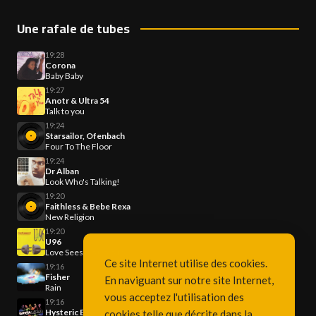
Une rafale de tubes
19:28
Corona
Baby Baby
19:27
Anotr & Ultra 54
Talk to you
19:24
Starsailor, Ofenbach
Four To The Floor
19:24
Dr Alban
Look Who's Talking!
19:20
Faithless & Bebe Rexa
New Religion
19:20
U96
Love Sees No Colour
Ce site Internet utilise des cookies.
19:16
Fisher
En naviguant sur notre site Internet,
Rain
vous acceptez l'utilisation des
19:16
Hysteric Ego
cookies telle que décrite dans la