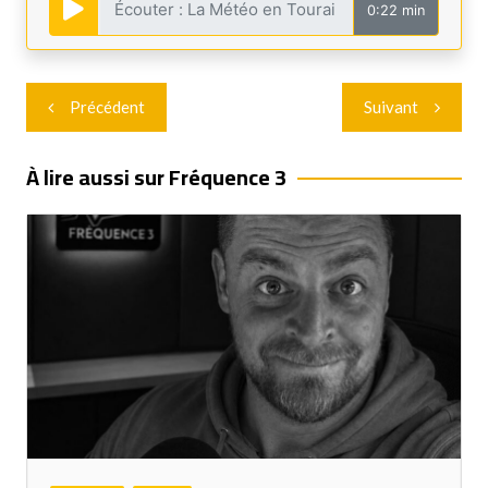
0:22 min
Navigation
Précédent
Suivant
de
l’article
À lire aussi sur Fréquence 3