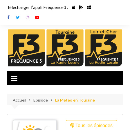
Aller
Télécharger l’appli Fréquence3 :
au
contenu
Accueil
Episode
La Météo en Touraine
Tous les épisodes