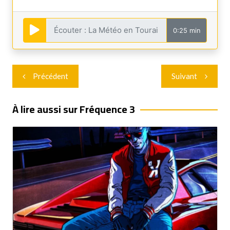
0:25 min
Navigation
Précédent
Suivant
de
l’article
À lire aussi sur Fréquence 3