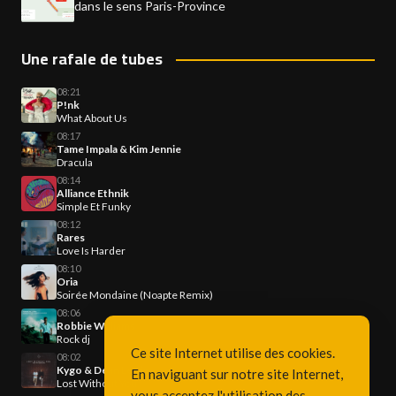
dans le sens Paris-Province
Une rafale de tubes
08:21
P!nk
What About Us
08:17
Tame Impala & Kim Jennie
Dracula
08:14
Alliance Ethnik
Simple Et Funky
08:12
Rares
Love Is Harder
08:10
Oria
Soirée Mondaine (Noapte Remix)
08:06
Robbie Williams
Rock dj
Ce site Internet utilise des cookies.
08:02
Kygo & Dean Lewis
En naviguant sur notre site Internet,
Lost Without You
vous acceptez l'utilisation des