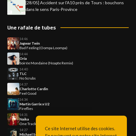
[28/05] Accident sur l'A10 près de Tours : bouchons
dans le sens Paris-Province
Une rafale de tubes
14:46
Jagwar Twin
Bad Feeling (Oompa Loompa)
14:44
Oria
Soirée Mondaine (Noapte Remix)
14:40
TLC
No Scrubs
14:37
Charlotte Cardin
Feel Good
14:34
Martin Garrix x U2
Fireflies
14:31
Naika
One Track Mind
Ce site Internet utilise des cookies.
14:27
Michael Sembello
En naviguant sur notre site Internet,