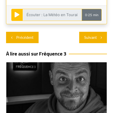
0:25 min
Navigation
Précédent
Suivant
de
l’article
À lire aussi sur Fréquence 3