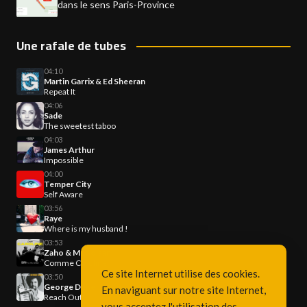
dans le sens Paris-Province
Une rafale de tubes
04:10
Martin Garrix & Ed Sheeran
Repeat It
04:06
Sade
The sweetest taboo
04:03
James Arthur
Impossible
04:00
Temper City
Self Aware
03:56
Raye
Where is my husband !
03:53
Zaho & Mc Solaar
Comme Caroline
Ce site Internet utilise des cookies.
03:50
George Duke
En naviguant sur notre site Internet,
Reach Out
vous acceptez l'utilisation des