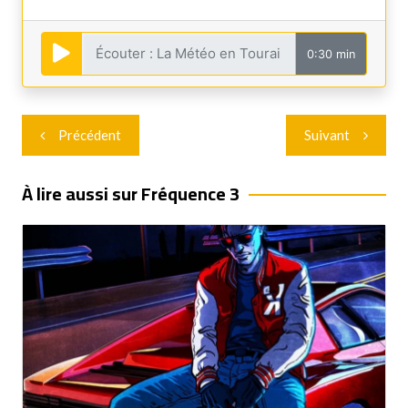
0:30 min
Navigation
Précédent
Suivant
de
l’article
À lire aussi sur Fréquence 3