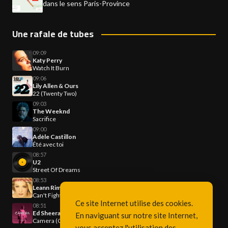
dans le sens Paris-Province
Une rafale de tubes
09:09
Katy Perry
Watch It Burn
09:06
Lily Allen & Ours
22 (Twenty Two)
09:03
The Weeknd
Sacrifice
09:00
Adèle Castillon
Été avec toi
08:57
U2
Street Of Dreams
08:53
Leann Rimes
Can't Fight The Moonlight
Ce site Internet utilise des cookies.
08:51
Ed Sheeran
En naviguant sur notre site Internet,
Camera (Cyril remix)
vous acceptez l'utilisation des