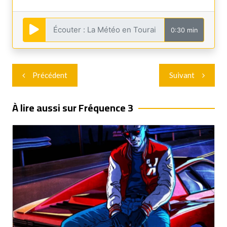
0:30 min
Navigation
Précédent
Suivant
de
l’article
À lire aussi sur Fréquence 3