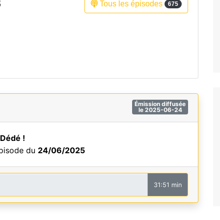
3
Tous les épisodes
675
Fréquence 3 Urban
Fréquence 3 World
Émission diffusée
le 2025-06-24
 Dédé !
épisode du
24/06/2025
31:51 min