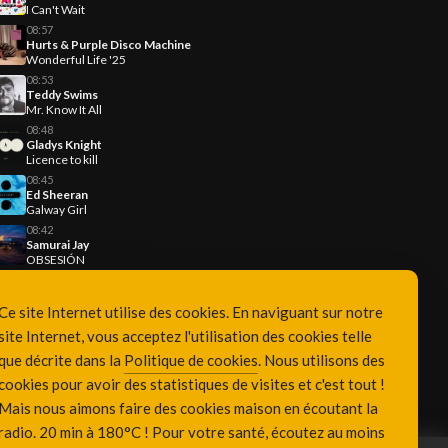
I Can't Wait
08:57
Hurts & Purple Disco Machine
Wonderful Life '25
08:53
Teddy Swims
Mr. Know It All
08:48
Gladys Knight
Licence to kill
08:45
Ed Sheeran
Galway Girl
08:42
Samurai Jay
OBSESIÓN
Ce site Internet utilise des cookies. En naviguant sur notre
site Internet, vous acceptez l'utilisation des cookies telle
que décrite dans la
Politique de cookies
. Nous utilisons des
cookies pour avoir des statistiques de visites et c'est tout !
Mais nous aimons faire des cookies maison en écoutant la
radio. 20 min à 180°C ! Pour votre santé, écoutez au moins