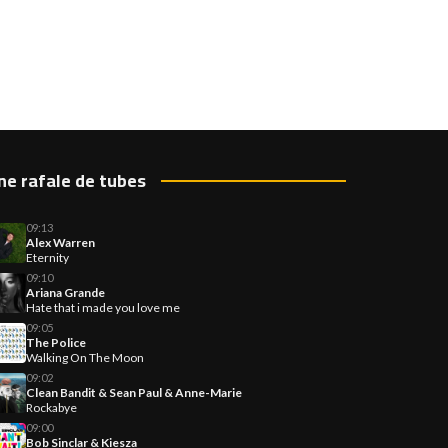
ne rafale de tubes
09:13
Alex Warren
Eternity
09:10
Ariana Grande
Hate that i made you love me
09:05
The Police
Walking On The Moon
09:02
Clean Bandit & Sean Paul & Anne-Marie
Rockabye
09:00
Bob Sinclar & Kiesza