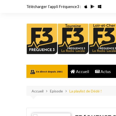
Aller
Télécharger l’appli Fréquence3 :
au
contenu
Accueil
Actus
Accueil
Episode
La playlist de Dédé !