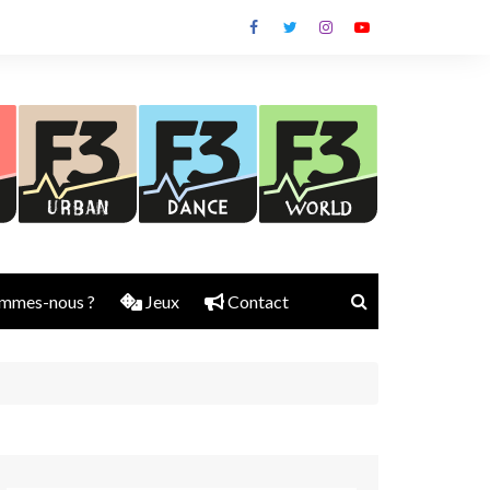
mmes-nous ?
Jeux
Contact
Nick Rubber
Jerry Aura
Sylvain Diems