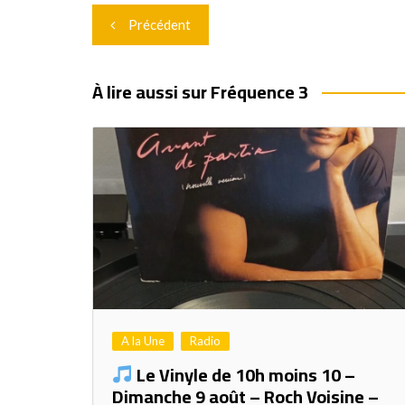
Navigation
Précédent
de
l’article
À lire aussi sur Fréquence 3
A la Une
Radio
Le Vinyle de 10h moins 10 –
Dimanche 9 août – Roch Voisine –