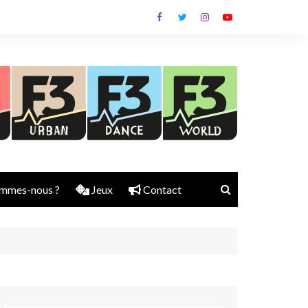
mmes-nous ?
Jeux
Contact
Nick Rubber
Jerry Aura
Sylvain Diems