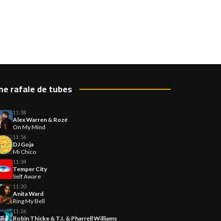
ne rafale de tubes
11:38
Alex Warren & Rozé
On My Mind
11:36
DJ Goja
Mi Chico
11:34
Temper City
Self Aware
11:30
Anita Ward
Ring My Bell
11:26
Robin Thicke & T.I. & Pharrell Williams