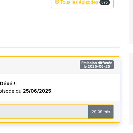
3
Tous les épisodes
675
Fréquence 3 Urban
Fréquence 3 World
Émission diffusée
le 2025-06-25
 Dédé !
épisode du
25/06/2025
29:09 min