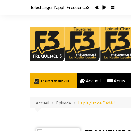
Aller
Télécharger l’appli Fréquence3 :
au
contenu
Accueil
Actus
Accueil
Episode
La playlist de Dédé !