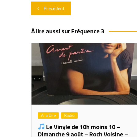
Navigation
Précédent
de
l’article
À lire aussi sur Fréquence 3
A la Une
Radio
Le Vinyle de 10h moins 10 –
Dimanche 9 août – Roch Voisine –