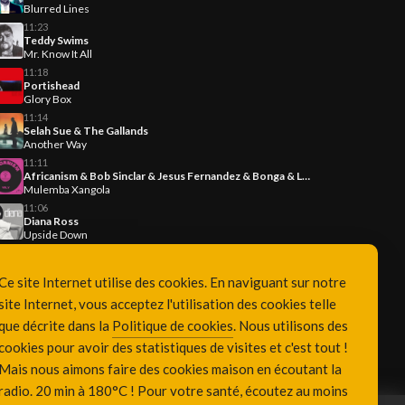
Blurred Lines
11:23
Teddy Swims
Mr. Know It All
11:18
Portishead
Glory Box
11:14
Selah Sue & The Gallands
Another Way
11:11
Africanism & Bob Sinclar & Jesus Fernandez & Bonga & Lura
Mulemba Xangola
11:06
Diana Ross
Upside Down
Ce site Internet utilise des cookies. En naviguant sur notre
site Internet, vous acceptez l'utilisation des cookies telle
que décrite dans la
Politique de cookies
. Nous utilisons des
cookies pour avoir des statistiques de visites et c'est tout !
Mais nous aimons faire des cookies maison en écoutant la
radio. 20 min à 180°C ! Pour votre santé, écoutez au moins