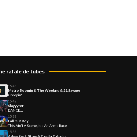
ne rafale de tubes
15:46
Metro Boomin & The Weeknd & 21 Savage
Creepin'
15:42
Slayyyter
DANCE...
15:38
Fall Out Boy
This Ain't A Scene, It's An Arms Race
15:35
Adam Port, Stryv & Camila Cabello