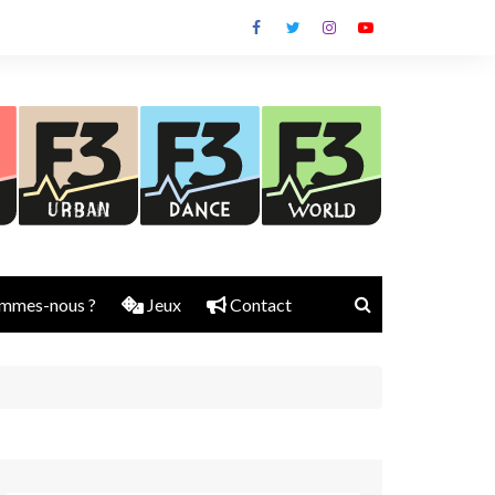
mmes-nous ?
Jeux
Contact
Nick Rubber
Jerry Aura
Sylvain Diems