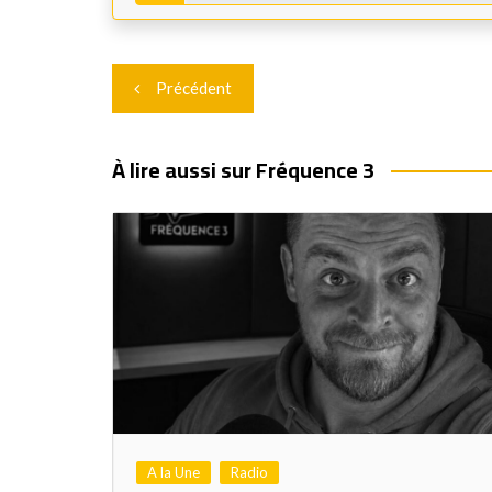
Navigation
Précédent
de
l’article
À lire aussi sur Fréquence 3
A la Une
Radio