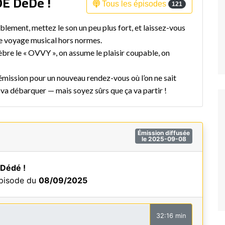
DE DéDé !
Tous les épisodes
121
Fréquence 3 Urban
blement, mettez le son un peu plus fort, et laissez-vous
Fréquence 3 World
e voyage musical hors normes.
èbre le « OVVY », on assume le plaisir coupable, on
mission pour un nouveau rendez-vous où l’on ne sait
i va débarquer — mais soyez sûrs que ça va partir !
Émission diffusée
le 2025-09-08
 Dédé !
épisode du
08/09/2025
32:16 min