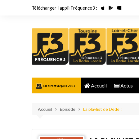
Aller
Télécharger l’appli Fréquence3 :
au
contenu
Accueil
Actus
Accueil
Episode
La playlist de Dédé !