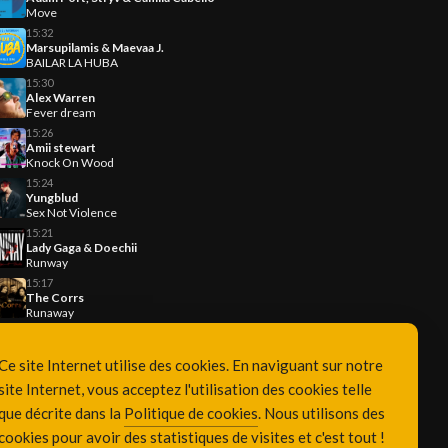
Move
15:32
Marsupilamis & Maevaa J.
BAILAR LA HUBA
15:30
Alex Warren
Fever dream
15:26
Amii stewart
Knock On Wood
15:24
Yungblud
Sex Not Violence
15:21
Lady Gaga & Doechii
Runway
15:17
The Corrs
Runaway
Ce site Internet utilise des cookies. En naviguant sur notre
site Internet, vous acceptez l'utilisation des cookies telle
que décrite dans la
Politique de cookies
. Nous utilisons des
cookies pour avoir des statistiques de visites et c'est tout !