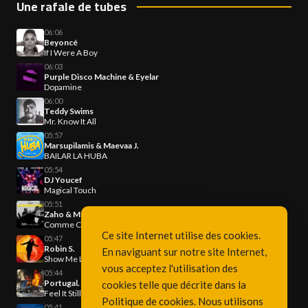
Une rafale de tubes
06:06
Beyoncé
If I Were A Boy
06:03
Purple Disco Machine & Eyelar
Dopamine
06:00
Teddy Swims
Mr. Know It All
05:57
Marsupilamis & Maevaa J.
BAILAR LA HUBA
05:54
DJ Youcef
Magical Touch
05:51
Zaho & Mc Solaar
Comme Caroline
Ce site Internet utilise des cookies.
05:47
Robin S.
En naviguant sur notre site Internet,
Show Me Love
vous acceptez l'utilisation des
05:44
Portugal. The Man
cookies telle que décrite dans la
Feel It Still
Politique de cookies
. Nous utilisons
05:41