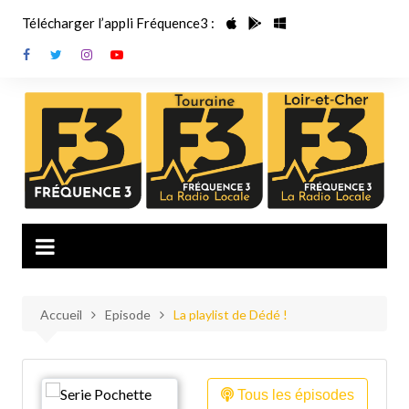
Aller
Télécharger l’appli Fréquence3 :
au
contenu
Accueil
Episode
La playlist de Dédé !
Tous les épisodes