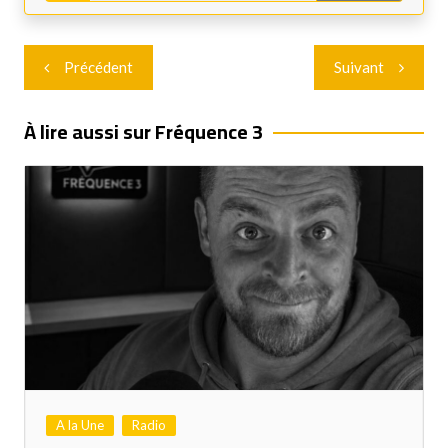
Navigation
Précédent
Suivant
de
l’article
À lire aussi sur Fréquence 3
A la Une
Radio