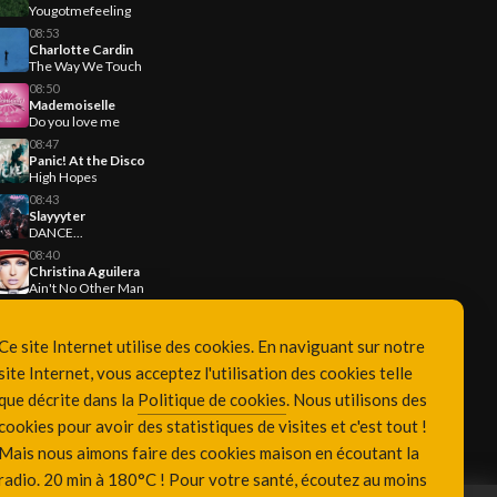
Yougotmefeeling
08:53
Charlotte Cardin
The Way We Touch
08:50
Mademoiselle
Do you love me
08:47
Panic! At the Disco
High Hopes
08:43
Slayyyter
DANCE...
08:40
Christina Aguilera
Ain't No Other Man
Ce site Internet utilise des cookies. En naviguant sur notre
site Internet, vous acceptez l'utilisation des cookies telle
que décrite dans la
Politique de cookies
. Nous utilisons des
cookies pour avoir des statistiques de visites et c'est tout !
Mais nous aimons faire des cookies maison en écoutant la
radio. 20 min à 180°C ! Pour votre santé, écoutez au moins