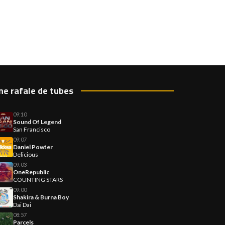
ne rafale de tubes
09:10
Sound Of Legend
San Francisco
09:07
Daniel Powter
Delicious
09:03
OneRepublic
COUNTING STARS
09:00
Shakira & Burna Boy
Dai Dai
08:57
Parcels