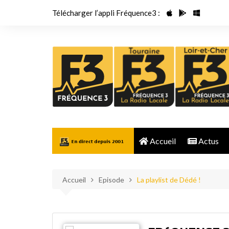
Aller
Télécharger l’appli Fréquence3 :
au
contenu
Accueil
Actus
Accueil
Episode
La playlist de Dédé !