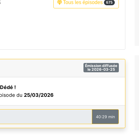
3
Tous les épisodes
675
Fréquence 3 Urban
Fréquence 3 World
Émission diffusée
le 2026-03-25
 Dédé !
épisode du
25/03/2026
40:29 min