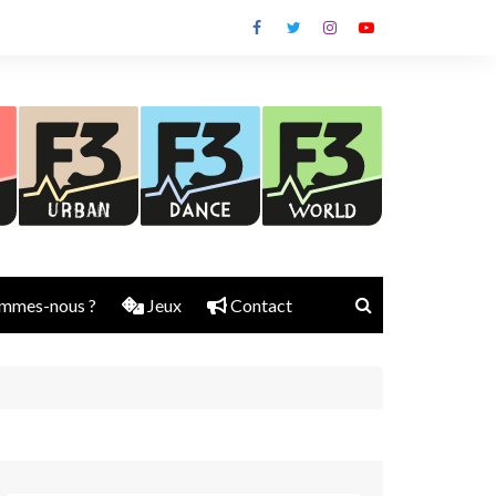
mmes-nous ?
Jeux
Contact
Nick Rubber
Jerry Aura
Sylvain Diems