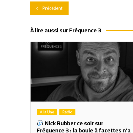
Navigation
Précédent
de
l’article
À lire aussi sur Fréquence 3
A la Une
Radio
Nick Rubber ce soir sur
Fréquence 3 : la boule à facettes n’a