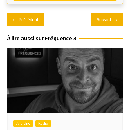
Navigation
Précédent
Suivant
de
l’article
À lire aussi sur Fréquence 3
A la Une
Radio