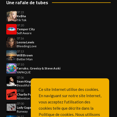
Une rafale de tubes
07:23
Ke$ha
Tik Tok
07:20
Temper City
Self Aware
07:16
Leona Lewis
Bleeding Love
07:13
Will Brown
Better Man
07:10
Farruko, Greeicy & Steve Aoki
YAPAQUE
07:06
Sean Kingston
Beautiful Girls
Ce site Internet utilise des cookies.
07:02
Charlie Puth
En naviguant sur notre site Internet,
Attention
vous acceptez l'utilisation des
07:00
Lady Gaga & Doechii
cookies telle que décrite dans la
Runway
Politique de cookies
. Nous utilisons
06:57