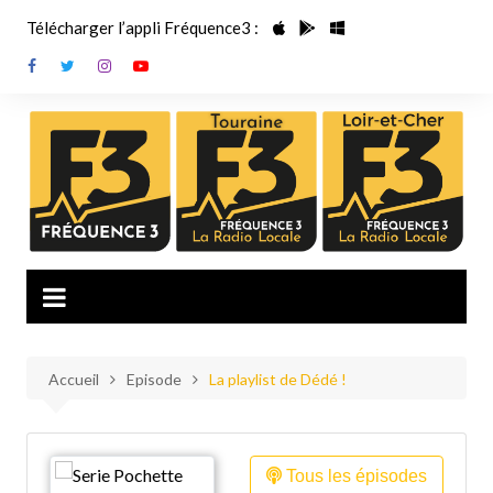
Aller
Télécharger l’appli Fréquence3 :
au
contenu
Accueil
Episode
La playlist de Dédé !
Tous les épisodes