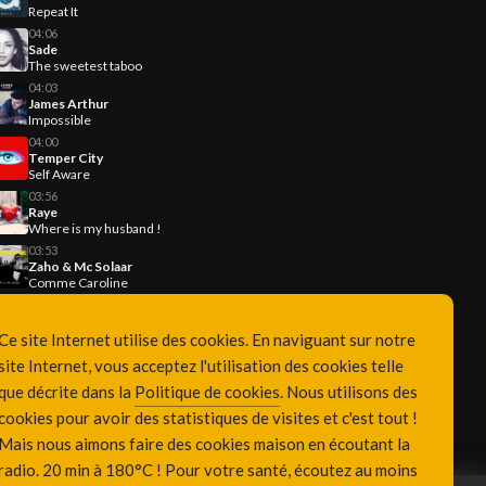
Repeat It
04:06
Sade
The sweetest taboo
04:03
James Arthur
Impossible
04:00
Temper City
Self Aware
03:56
Raye
Where is my husband !
03:53
Zaho & Mc Solaar
Comme Caroline
Ce site Internet utilise des cookies. En naviguant sur notre
site Internet, vous acceptez l'utilisation des cookies telle
que décrite dans la
Politique de cookies
. Nous utilisons des
cookies pour avoir des statistiques de visites et c'est tout !
Mais nous aimons faire des cookies maison en écoutant la
radio. 20 min à 180°C ! Pour votre santé, écoutez au moins