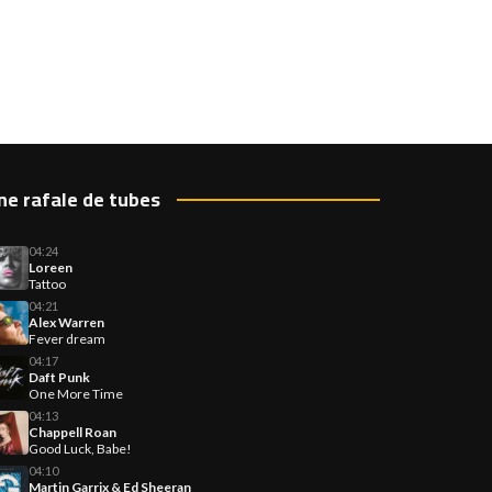
ne rafale de tubes
04:24
Loreen
Tattoo
04:21
Alex Warren
Fever dream
04:17
Daft Punk
One More Time
04:13
Chappell Roan
Good Luck, Babe!
04:10
Martin Garrix & Ed Sheeran