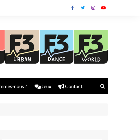
mmes-nous ?
Jeux
Contact
Nick Rubber
Jerry Aura
Sylvain Diems