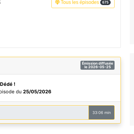
3
Tous les épisodes
675
Fréquence 3 Urban
Fréquence 3 World
Émission diffusée
le 2026-05-25
 Dédé !
épisode du
25/05/2026
33:06 min