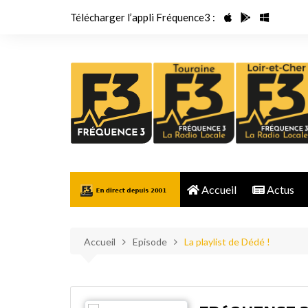
Aller
Télécharger l’appli Fréquence3 :
au
contenu
Accueil
Actus
Accueil
Episode
La playlist de Dédé !