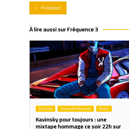
Navigation
Précédent
de
l’article
À lire aussi sur Fréquence 3
A la Une
Actualité Musicale
Radio
Kavinsky pour toujours : une
mixtape hommage ce soir 22h sur