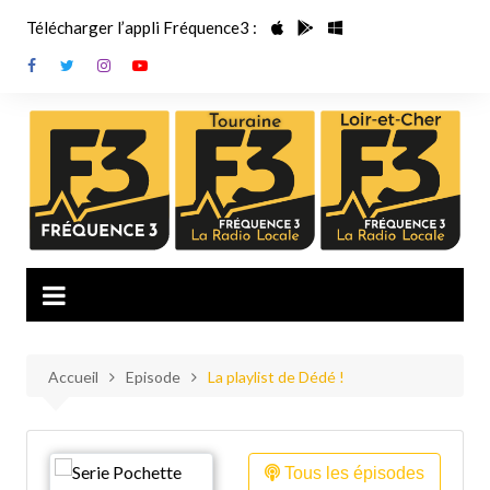
Aller
Télécharger l’appli Fréquence3 :
au
contenu
Accueil
Episode
La playlist de Dédé !
Tous les épisodes