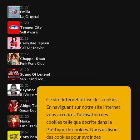
21:22
Emilia
La_Original
21:20
Temper City
Self Aware
21:16
Carly Rae Jepsen
Call Me Maybe
21:12
Chappell Roan
Pink Pony Club
21:10
Sound Of Legend
San Francisco
21:06
Beyoncé
If I Were A Boy
Ce site Internet utilise des cookies.
21:03
Abigel Toth x Akcent
En naviguant sur notre site Internet,
Sugar Daddy
vous acceptez l'utilisation des
21:00
Naika
cookies telle que décrite dans la
One Track Mind
Politique de cookies
. Nous utilisons
20:57
des cookies pour avoir des
Pony Pony Run Run