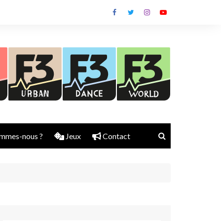
mmes-nous ?
Jeux
Contact
Nick Rubber
Jerry Aura
Sylvain Diems