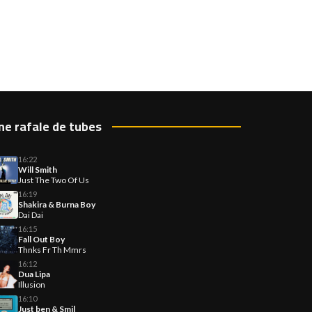
ne rafale de tubes
16:22
Will Smith
Just The Two Of Us
16:19
Shakira & Burna Boy
Dai Dai
16:15
Fall Out Boy
Thnks Fr Th Mmrs
16:12
Dua Lipa
Illusion
16:10
Just ben & Smil