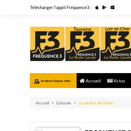
Aller
Télécharger l’appli Fréquence3 :
au
contenu
Accueil
Actus
Accueil
Episode
La playlist de Dédé !