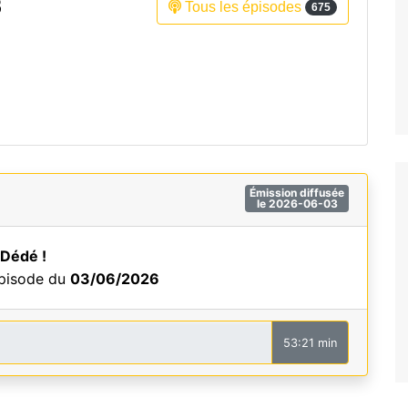
3
Tous les épisodes
675
Fréquence 3 Urban
Fréquence 3 World
Émission diffusée
le 2026-06-03
 Dédé !
épisode du
03/06/2026
53:21 min