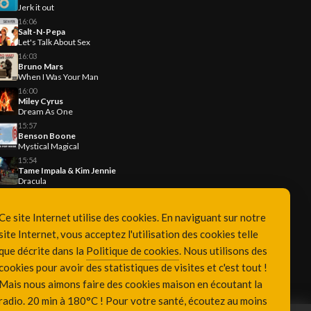
Jerk it out
16:06
Salt-N-Pepa
Let's Talk About Sex
16:03
Bruno Mars
When I Was Your Man
16:00
Miley Cyrus
Dream As One
15:57
Benson Boone
Mystical Magical
15:54
Tame Impala & Kim Jennie
Dracula
Ce site Internet utilise des cookies. En naviguant sur notre
site Internet, vous acceptez l'utilisation des cookies telle
que décrite dans la
Politique de cookies
. Nous utilisons des
cookies pour avoir des statistiques de visites et c'est tout !
Mais nous aimons faire des cookies maison en écoutant la
radio. 20 min à 180°C ! Pour votre santé, écoutez au moins