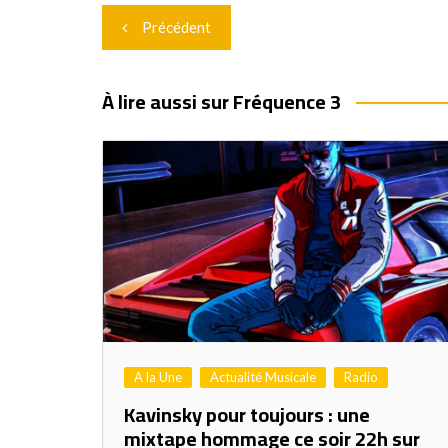
Navigation
Précédent
de
l’article
À lire aussi sur Fréquence 3
A la Une
Actualité Musicale
Radio
Kavinsky pour toujours : une
mixtape hommage ce soir 22h sur