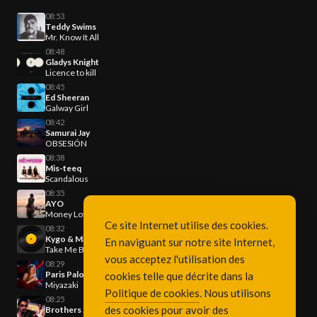
08:53
Teddy Swims
Mr. Know It All
08:48
Gladys Knight
Licence to kill
08:45
Ed Sheeran
Galway Girl
08:42
Samurai Jay
OBSESIÓN
08:38
Mis-teeq
Scandalous
08:35
AYO
Money Love
Ce site Internet utilise des cookies.
08:32
Kygo & Max McNown
En naviguant sur notre site Internet,
Take Me Back
vous acceptez l'utilisation des
08:29
Paris Paloma
cookies telle que décrite dans la
Miyazaki
Politique de cookies
. Nous utilisons
08:25
des cookies pour avoir des
Brothers Johnson