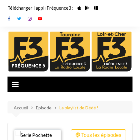
Aller
Télécharger l’appli Fréquence3 :
au
contenu
Accueil
Episode
La playlist de Dédé !
Tous les épisodes