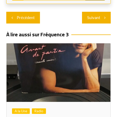
Navigation
Précédent
Suivant
de
l’article
À lire aussi sur Fréquence 3
A la Une
Radio