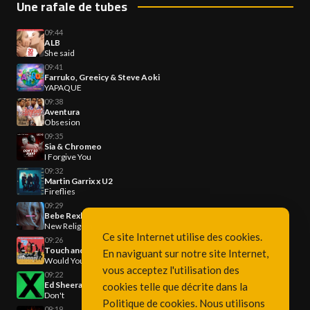
Une rafale de tubes
09:44
ALB
She said
09:41
Farruko, Greeicy & Steve Aoki
YAPAQUE
09:38
Aventura
Obsesion
09:35
Sia & Chromeo
I Forgive You
09:32
Martin Garrix x U2
Fireflies
09:29
Bebe Rexha
New Religion
Ce site Internet utilise des cookies.
09:26
Touch and Go
En naviguant sur notre site Internet,
Would You
vous acceptez l'utilisation des
09:22
Ed Sheeran
cookies telle que décrite dans la
Don't
Politique de cookies
. Nous utilisons
09:19