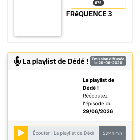
675
FRéQUENCE 3
La playlist de Dédé !
Émission diffusée
le 29-06-2026
La playlist de
Dédé !
Réécoutez
l'épisode du
29/06/2026
53:44 min