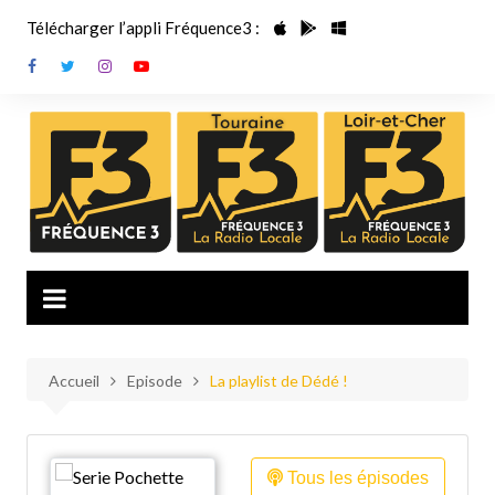
Aller
Télécharger l’appli Fréquence3 :
au
contenu
Accueil
Episode
La playlist de Dédé !
Tous les épisodes