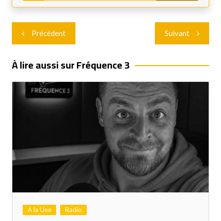
Navigation
Précédent
Suivant
de
l’article
À lire aussi sur Fréquence 3
A la Une
Radio