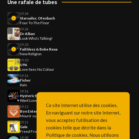
Une rafale de tubes
19:24
Starsailor, Ofenbach
Four To The Floor
19:24
Dr Alban
Look Who's Talking!
19:20
Faithless & Bebe Rexa
New Religion
19:20
U96
Love Sees No Colour
19:16
Fisher
Rain
19:16
Hysteric Ego
Want Love
Ce site Internet utilise des cookies.
19:12
Bon Entendeur vs Dalida
En naviguant sur notre site Internet,
Mourir sur scène
vous acceptez l'utilisation des
19:11
Gala
cookies telle que décrite dans la
Freed From Desire
Politique de cookies
. Nous utilisons
19:09