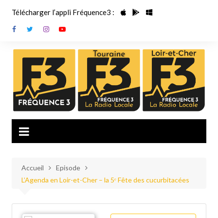
Aller
Télécharger l’appli Fréquence3 :
au
contenu
Accueil
Episode
L’Agenda en Loir-et-Cher – la 5ᵉ Fête des cucurbitacées