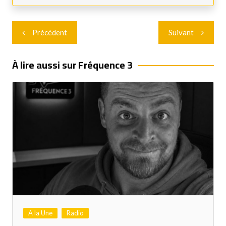
Navigation
Précédent
Suivant
de
l’article
À lire aussi sur Fréquence 3
A la Une
Radio