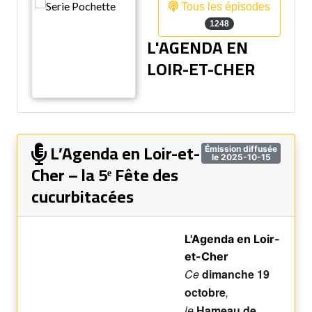
Tous les épisodes
1248
L'AGENDA EN
LOIR-ET-CHER
L’Agenda en Loir-et-
Émission diffusée
le 2025-10-15
Cher – la 5ᵉ Fête des
cucurbitacées
L'Agenda en Loir-
et-Cher
Ce
dimanche 19
octobre
,
le
Hameau de