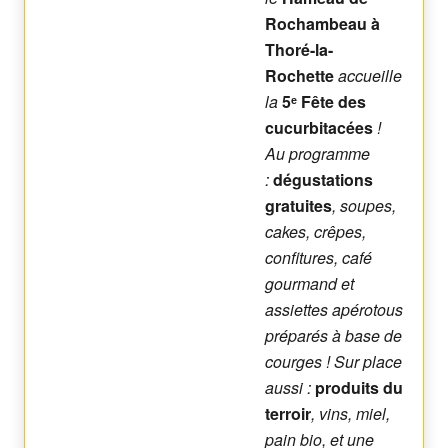
Rochambeau à
Thoré-la-
Rochette
accueille
la
5ᵉ Fête des
cucurbitacées
!
Au programme
:
dégustations
gratuites
, soupes,
cakes, crêpes,
confitures, café
gourmand et
assiettes apérotous
préparés à base de
courges ! Sur place
aussi :
produits du
terroir
, vins, miel,
pain bio, et une