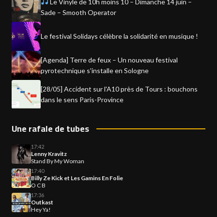
Le Vinyle de 10h moins 10 – Dimanche 14 juin –
Sade – Smooth Operator
Le festival Solidays célèbre la solidarité en musique !
[Agenda] Terre de feux – Un nouveau festival
pyrotechnique s'installe en Sologne
[28/05] Accident sur l'A10 près de Tours : bouchons
dans le sens Paris-Province
Une rafale de tubes
17:42
Lenny Kravitz
Stand By My Woman
17:40
Billy Ze Kick et Les Gamins En Folie
O C B
17:36
Outkast
Hey Ya!