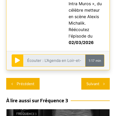
Intra Muros », du
célèbre metteur
en scène Alexis
Michalik.
Réécoutez
l'épisode du
02/03/2026
1:17 min
Navigation
Précédent
Suivant
de
l’article
À lire aussi sur Fréquence 3