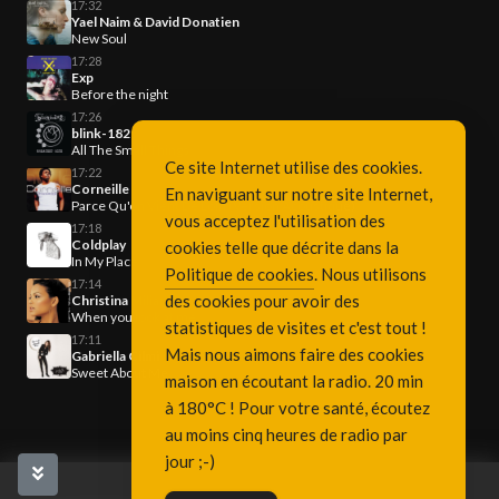
17:32
Yael Naim & David Donatien
New Soul
17:28
Exp
Before the night
17:26
blink-182
All The Small Things
Ce site Internet utilise des cookies.
17:22
Corneille
En naviguant sur notre site Internet,
Parce Qu'on Vient De Loin (Version Acoustique)
vous acceptez l'utilisation des
17:18
Coldplay
cookies telle que décrite dans la
In My Place
Politique de cookies
. Nous utilisons
17:14
des cookies pour avoir des
Christina Milian
When you look at me
statistiques de visites et c'est tout !
17:11
Mais nous aimons faire des cookies
Gabriella Cilmi
Sweet About Me
maison en écoutant la radio. 20 min
à 180°C ! Pour votre santé, écoutez
au moins cinq heures de radio par
jour ;-)