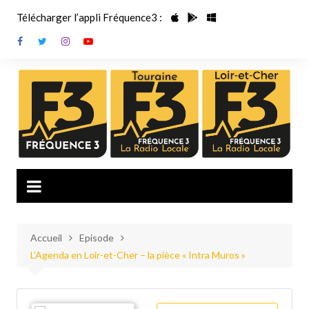
Aller
Télécharger l’appli Fréquence3 :
au
contenu
Accueil
Episode
L’Agenda en Loir-et-Cher – la pièce « Intra Muros »