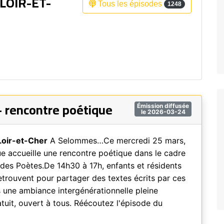
LOIR-ET-
Tous les épisodes
1248
Fréquence 3 Urban
Fréquence 3 World
– rencontre poétique
Émission diffusée
le 2026-03-24
Loir-et-Cher
A Selommes…Ce mercredi 25 mars,
e accueille une rencontre poétique dans le cadre
des Poètes.De 14h30 à 17h, enfants et résidents
trouvent pour partager des textes écrits par ces
s une ambiance intergénérationnelle pleine
atuit, ouvert à tous. Réécoutez l'épisode du