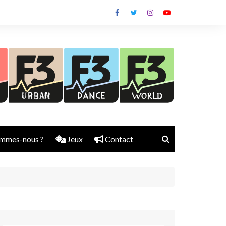
mmes-nous ?
Jeux
Contact
Nick Rubber
Jerry Aura
Sylvain Diems