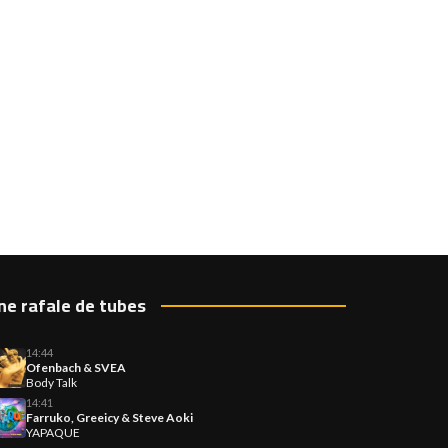
ne rafale de tubes
14:44
Ofenbach & SVEA
Body Talk
14:41
Farruko, Greeicy & Steve Aoki
YAPAQUE