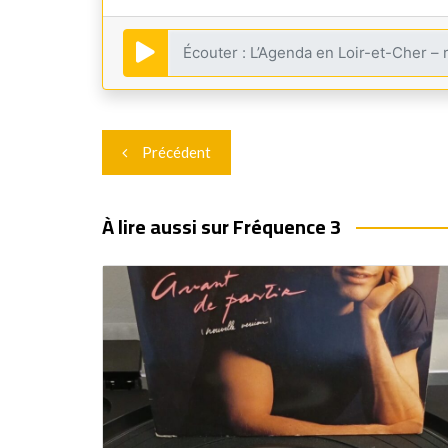
Navigation
Précédent
de
l’article
À lire aussi sur Fréquence 3