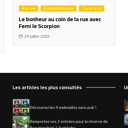
A la Une
Actualité Musicale
Toute l'actu
Le bonheur au coin de la rue avec
Femi le Scorpion
29 juillet 2026
Les articles les plus consultés
U
Découvrez les 4 webradios sans pub !
Remportez vos 2 entrées pour la réserve de
Beaumarchais à Autrèche