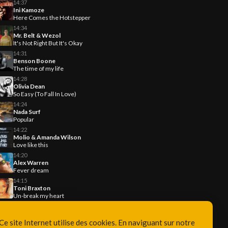
14:37
Ini Kamoze
Here Comes the Hotstepper
14:34
Mr. Belt & Wezol
It's Not Right But It's Okay
14:31
Benson Boone
The time of my life
14:28
Olivia Dean
So Easy (To Fall In Love)
14:24
Nada Surf
Popular
14:22
Molio & Amanda Wilson
Love like this
14:20
Alex Warren
Fever dream
14:15
Toni Braxton
Un-break my heart
Ce site Internet utilise des cookies. En naviguant sur notre