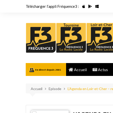
Aller
Télécharger l’appli Fréquence3 :
au
contenu
Accueil
Actus
Accueil
Episode
L’Agenda en Loir-et-Cher – 