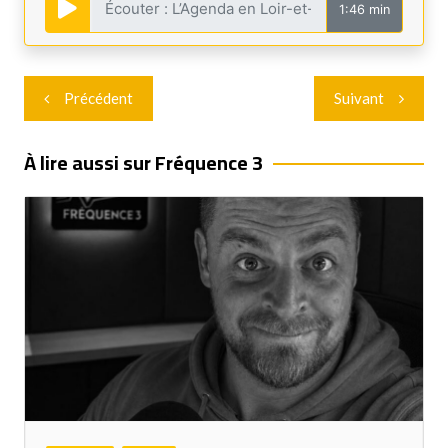
1:46 min
Navigation
Précédent
Suivant
de
l’article
À lire aussi sur Fréquence 3