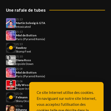
Une rafale de tubes
21:13
Martin Solveig & GTA
Intoxicated
21:13
Miel de Botton
Paris (Pyramid Remix)
21:13
Rawkey
Stomp Feet
21:10
Diana Ross
Upside Down
21:09
Miel de Botton
Paris (Pyramid Remix)
21:06
Lilly Wood & The Prick
Prayer In C (Robin Schulz Remix)
Ce site Internet utilise des cookies.
21:06
Felmann
En naviguant sur notre site Internet,
Shiny Disco Balls
vous acceptez l'utilisation des
21:06
Rihanna
cookies telle que décrite dans la