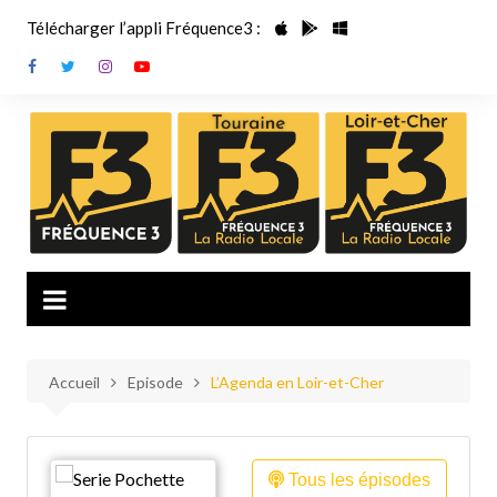
Aller
Télécharger l’appli Fréquence3 :
au
contenu
Accueil
Episode
L’Agenda en Loir-et-Cher
Tous les épisodes