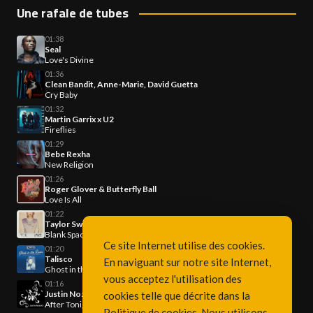
Une rafale de tubes
01:38
Seal
Love's Divine
01:36
Clean Bandit, Anne-Marie, David Guetta
Cry Baby
01:32
Martin Garrix x U2
Fireflies
01:29
Bebe Rexha
New Religion
01:26
Roger Glover & Butterfly Ball
Love Is All
01:22
Taylor Swift
Blank Space
Ce site Internet utilise des cookies.
01:20
Talisco
En naviguant sur notre site Internet,
Ghost in the Room
vous acceptez l'utilisation des
01:16
Justin Nozuka
cookies telle que décrite dans la
After Tonight
Politique de cookies
. Nous utilisons