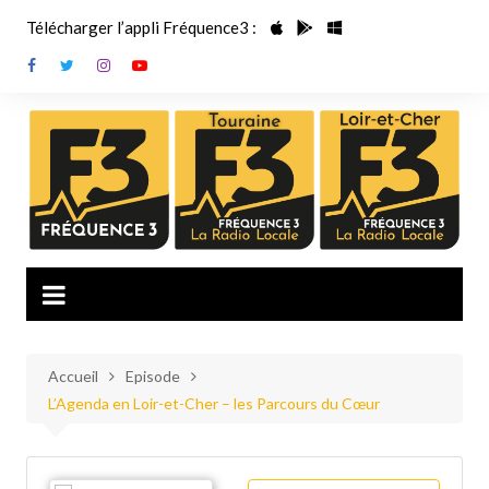
Aller
Télécharger l’appli Fréquence3 :
au
contenu
Accueil
Episode
L’Agenda en Loir-et-Cher – les Parcours du Cœur