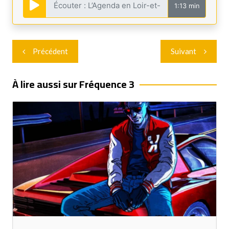
1:13 min
Navigation
Précédent
Suivant
de
l’article
À lire aussi sur Fréquence 3