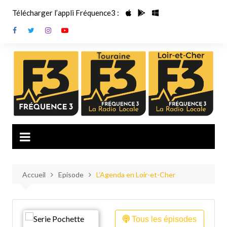
Aller
Télécharger l’appli Fréquence3 :
au
contenu
Accueil
Episode
L’Agenda en Loir-et-Cher
Tous les épisodes