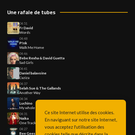
Une rafale de tubes
04:51
Fr David
Words
04:48
P!nk
Walk Me Home
04:46
Bebe Rexha & David Guetta
Sad Girls
04:41
Daniel balavoine
L'aziza
04:37
Selah Sue & The Gallands
Another Way
04:34
Luchino
My whole life
Ce site Internet utilise des cookies.
04:31
Naika
En naviguant sur notre site Internet,
One Track Mind
vous acceptez l'utilisation des
04:27
Bee Gees
cookies telle que décrite dans la