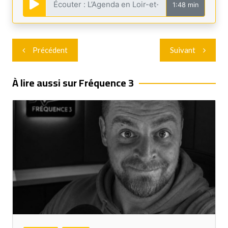
1:48 min
Navigation
Précédent
Suivant
de
l’article
À lire aussi sur Fréquence 3