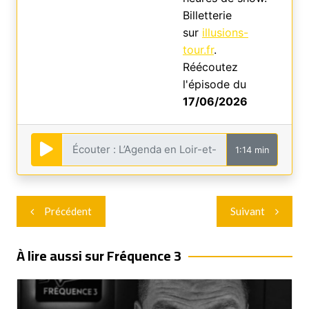
Billetterie
sur
illusions-
tour.fr
.
Réécoutez
l'épisode du
17/06/2026
1:14 min
Navigation
Précédent
Suivant
de
l’article
À lire aussi sur Fréquence 3