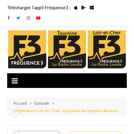
Aller
Télécharger l’appli Fréquence3 :
au
contenu
Accueil
Episode
L’Agenda en Loir-et-Cher -spectacle de grandes illusions