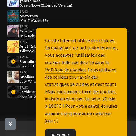
general base
Base of Love (Extended Version)
19:32
Masterboy
I Got To Give It Up
19:28
Corona
Baby Baby
Ce site Internet utilise des cookies.
19:27
Anotr & Ultra 54
En naviguant sur notre site Internet,
Talk to you
vous acceptez l'utilisation des
19:24
Starsailor, Ofenbach
cookies telle que décrite dans la
Four To The Floor
Politique de cookies
. Nous utilisons
19:24
des cookies pour avoir des
Dr Alban
Look Who's Talking!
statistiques de visites et c'est tout !
19:20
Mais nous aimons faire des cookies
Faithless & Bebe Rexa
New Religion
maison en écoutant la radio. 20 min
à 180°C ! Pour votre santé, écoutez
au moins cinq heures de radio par
jour ;-)
Copyright Fréquence 3, since 2001
Accepter