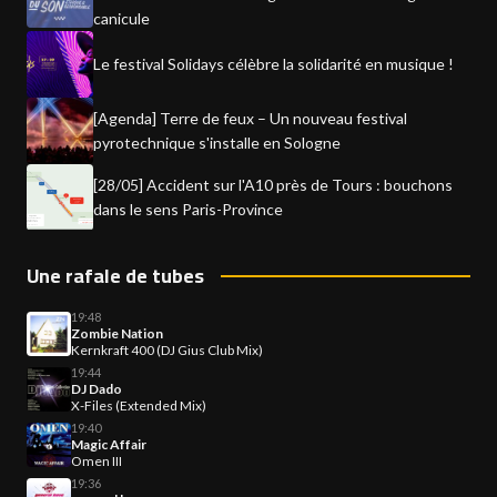
canicule
Le festival Solidays célèbre la solidarité en musique !
[Agenda] Terre de feux – Un nouveau festival
pyrotechnique s'installe en Sologne
[28/05] Accident sur l'A10 près de Tours : bouchons
dans le sens Paris-Province
Une rafale de tubes
19:48
Zombie Nation
Kernkraft 400 (DJ Gius Club Mix)
19:44
DJ Dado
X-Files (Extended Mix)
19:40
Magic Affair
Omen III
19:36