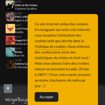
16:53
Zaho & Mc Solaar
Comme Caroline
16:50
Phil Collins
Against all odds
Ce site Internet utilise des cookies.
16:47
Lost Frequencies & Janieck Devy
En naviguant sur notre site Internet,
Reality
vous acceptez l'utilisation des
16:45
Hugel & Solto
cookies telle que décrite dans la
Jamaican (Bam Bam)
Politique de cookies
. Nous utilisons
16:41
des cookies pour avoir des
Moby
Run On
statistiques de visites et c'est tout !
16:38
Mais nous aimons faire des cookies
Selena Gomez
In The Dark
maison en écoutant la radio. 20 min
à 180°C ! Pour votre santé, écoutez
au moins cinq heures de radio par
jour ;-)
Copyright Fréquence 3, since 2001
Accepter
VengaBoys