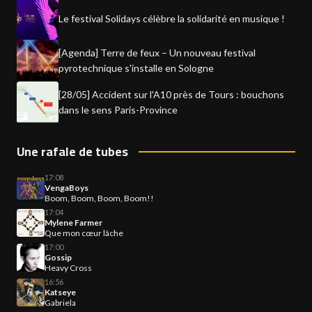
Le festival Solidays célèbre la solidarité en musique !
[Agenda] Terre de feux – Un nouveau festival
pyrotechnique s'installe en Sologne
[28/05] Accident sur l'A10 près de Tours : bouchons
dans le sens Paris-Province
Une rafale de tubes
17:08
VengaBoys
Boom, Boom, Boom, Boom!!
17:04
Mylene Farmer
Que mon cœur lâche
17:00
Gossip
Heavy Cross
16:56
Katseye
Gabriela