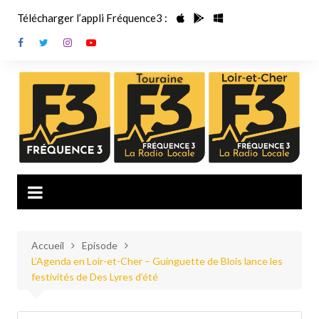
Aller
Télécharger l’appli Fréquence3 :
au
contenu
Accueil
Episode
L’Agenda en Loir-et-Cher – Guinguette de Blois lance les
festivités de Des Lyres d’été