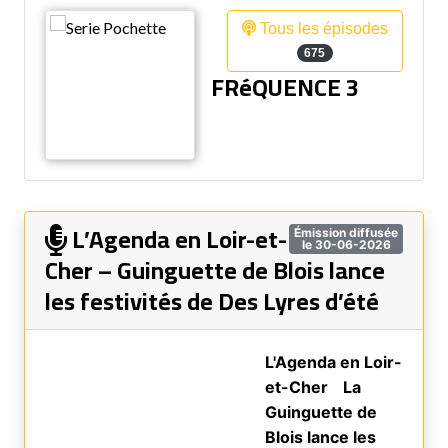
Tous les épisodes
675
FRéQUENCE 3
L’Agenda en Loir-et-
Émission diffusée
le 30-06-2026
Cher – Guinguette de Blois lance
les festivités de Des Lyres d’été
L'Agenda en Loir-
et-Cher
La
Guinguette de
Blois lance les