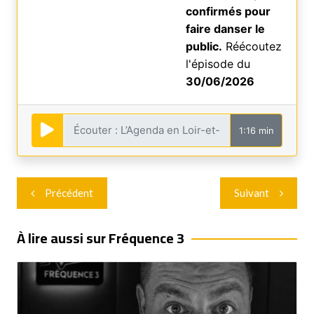
confirmés pour
faire danser le
public.
Réécoutez
l'épisode du
30/06/2026
1:16 min
Navigation
Précédent
Suivant
de
l’article
À lire aussi sur Fréquence 3