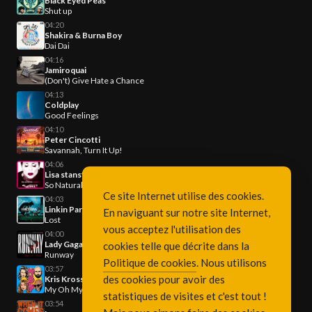
Black Eyed Peas
Shut up
04:20
Shakira & Burna Boy
Dai Dai
04:16
Jamiroquai
(Don't) Give Hate a Chance
04:13
Coldplay
Good Feelings
04:10
Peter Cincotti
Savannah, Turn It Up!
04:06
Lisa stansfield
So Natural
Ce site Internet utilise des cookies.
04:03
Linkin Park
En naviguant sur notre site Internet,
Lost
vous acceptez l'utilisation des
04:00
Lady Gaga & Doechii
cookies telle que décrite dans la
Runway
Politique de cookies
. Nous utilisons
03:57
des cookies pour avoir des
Kris Kross Amsterdam & Luisa Sonza & Willy William
My Oh My
statistiques de visites et c'est tout !
03:54