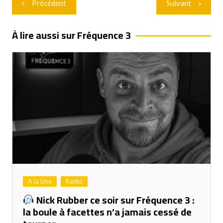
Précédent
Suivant
de
l’article
À lire aussi sur Fréquence 3
A la Une
Radio
Nick Rubber ce soir sur Fréquence 3 :
la boule à facettes n’a jamais cessé de