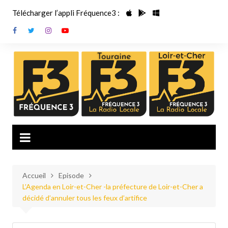
Aller
Télécharger l’appli Fréquence3 :
au
contenu
Accueil
Episode
L’Agenda en Loir-et-Cher -la préfecture de Loir-et-Cher a
décidé d’annuler tous les feux d’artifice