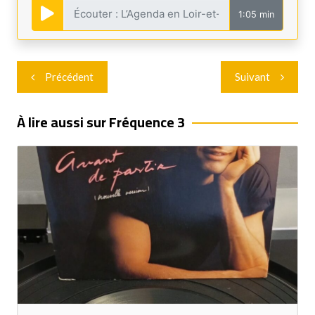
1:05 min
Navigation
Précédent
Suivant
de
l’article
À lire aussi sur Fréquence 3