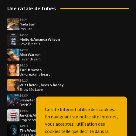
Une rafale de tubes
14:24
Nada Surf
Popular
14:22
Molio & Amanda Wilson
Love like this
14:20
Alex Warren
Fever dream
14:15
Toni Braxton
Un-break my heart
14:13
WizTheMC, bees & honey
Show Me Love
14:09
Slayyyter
DANCE...
Ce site Internet utilise des cookies.
14:06
Jay-Z & Alicia Keys
En naviguant sur notre site Internet,
Empire State Of Mind
vous acceptez l'utilisation des
14:03
The Weeknd
cookies telle que décrite dans la
Less Than Zero