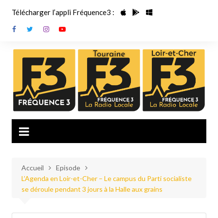
Aller
Télécharger l’appli Fréquence3 :
au
contenu
Accueil
Episode
L’Agenda en Loir-et-Cher – Le campus du Parti socialiste
se déroule pendant 3 jours à la Halle aux grains