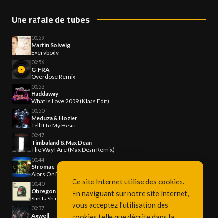
Une rafale de tubes
00:59
Martin Solveig
Everybody
00:56
G-FRA
Overdose Remix
00:53
Haddaway
What Is Love 2009 (Klaas Edit)
00:50
Meduza & Hozier
Tell It to My Heart
00:47
Timbaland & Max Dean
The Way I Are (Max Dean Remix)
00:44
Stromae
Alors On Danse
Ce site Internet utilise des cookies.
00:40
Obregon & Maya
En naviguant sur notre site Internet,
Sun Is Shining
vous acceptez l'utilisation des
00:37
Axwell
cookies telle que décrite dans la