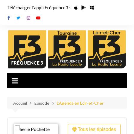
Aller
Télécharger l’appli Fréquence3 :
au
contenu
Accueil
Episode
L’Agenda en Loir-et-Cher
Tous les épisodes