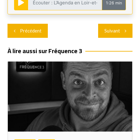
1:26 min
Navigation
Précédent
Suivant
de
l’article
À lire aussi sur Fréquence 3