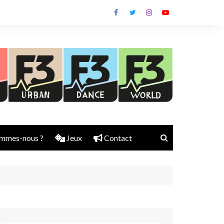
mmes-nous ?
Jeux
Contact
Nick Rubber
Jerry Aura
Sylvain Diems