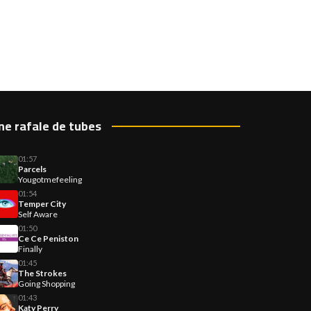
ne rafale de tubes
01:57
Parcels
Yougotmefeeling
01:54
Temper City
Self Aware
01:50
Ce Ce Peniston
Finally
01:45
The Strokes
Going Shopping
01:43
Katy Perry