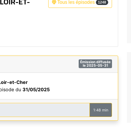
LOIR-ET-
Tous les épisodes
1248
Fréquence 3 Urban
Fréquence 3 World
Émission diffusée
le 2025-05-31
Loir-et-Cher
épisode du
31/05/2025
1:48 min