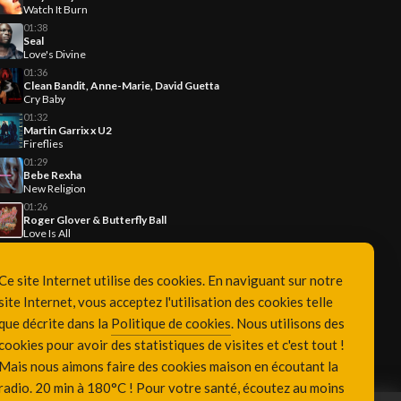
Watch It Burn
01:38
Seal
Love's Divine
01:36
Clean Bandit, Anne-Marie, David Guetta
Cry Baby
01:32
Martin Garrix x U2
Fireflies
01:29
Bebe Rexha
New Religion
01:26
Roger Glover & Butterfly Ball
Love Is All
Ce site Internet utilise des cookies. En naviguant sur notre
site Internet, vous acceptez l'utilisation des cookies telle
que décrite dans la
Politique de cookies
. Nous utilisons des
cookies pour avoir des statistiques de visites et c'est tout !
Mais nous aimons faire des cookies maison en écoutant la
radio. 20 min à 180°C ! Pour votre santé, écoutez au moins