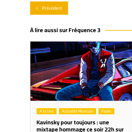
Navigation
Précédent
de
l’article
À lire aussi sur Fréquence 3
A la Une
Actualité Musicale
Radio
Kavinsky pour toujours : une
mixtape hommage ce soir 22h sur