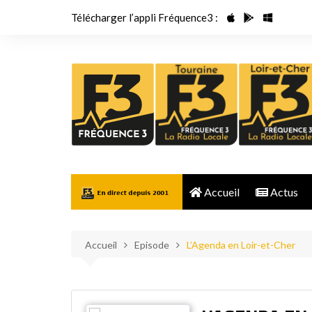
Aller
Télécharger l’appli Fréquence3 :
au
contenu
Accueil
Actus
Accueil
Episode
L’Agenda en Loir-et-Cher