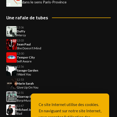
dans le sens Paris-Province
Une rafale de tubes
13:06
Duffy
Mercy
13:03
Sean Paul
She Doesn't Mind
13:00
Temper City
Self Aware
12:56
Savage Garden
I Want You
12:53
Marie Sarah
Give Up On You
12:51
Bizarrap & Daddy Yankee
Bzrp Music Sessions, Vol. 066
Ce site Internet utilise des cookies.
12:47
Michael Jackson
En naviguant sur notre site Internet,
Bad