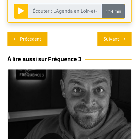
1:14 min
Navigation
Précédent
Suivant
de
l’article
À lire aussi sur Fréquence 3