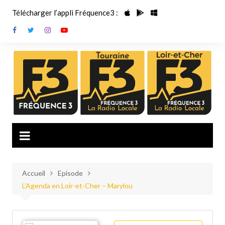
Aller
Télécharger l’appli Fréquence3 :
au
contenu
Accueil
Episode
L’Agenda en Loir-et-Cher – Marylou