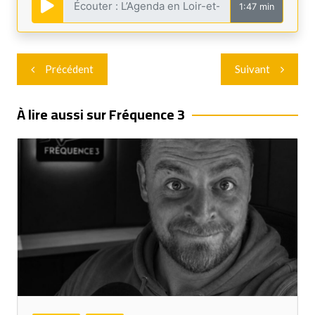
1:47 min
Navigation
Précédent
Suivant
de
l’article
À lire aussi sur Fréquence 3