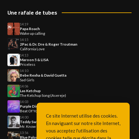
Une rafale de tubes
14:19
Papa Roach
Wake up calling
14:15
2Pac & Dr. Dre & Roger Troutman
California Love
14:13
Maroon 5 & LISA
Priceless
14:10
Bebe Rexha & David Guetta
Sad Girls
14:06
Las Ketchup
The Ketchup Song (Asereje)
14:03
Purple Disco Machine & ÁSDÍS
Beat Of Your Heart
Ce site Internet utilise des cookies.
14:00
Teddy Swims
En naviguant sur notre site Internet,
Mr. Know It All
vous acceptez l'utilisation des
13:56
Blue Paloma
cookies telle que décrite dans la