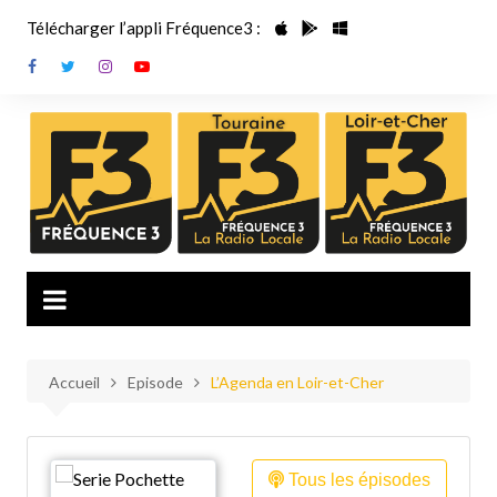
Aller
Télécharger l’appli Fréquence3 :
au
contenu
Accueil
Episode
L’Agenda en Loir-et-Cher
Tous les épisodes