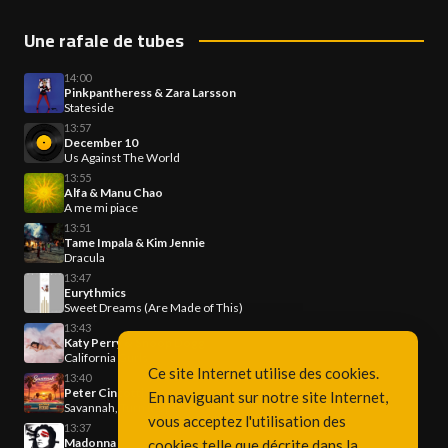
Une rafale de tubes
14:00
Pinkpantheress & Zara Larsson
Stateside
13:57
December 10
Us Against The World
13:55
Alfa & Manu Chao
A me mi piace
13:51
Tame Impala & Kim Jennie
Dracula
13:47
Eurythmics
Sweet Dreams (Are Made of This)
13:43
Katy Perry & Snoop Dogg
California Gurls
Ce site Internet utilise des cookies.
13:40
Peter Cincotti
En naviguant sur notre site Internet,
Savannah, Turn It Up!
vous acceptez l'utilisation des
13:37
Madonna
cookies telle que décrite dans la