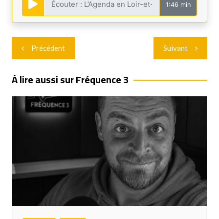
1:46 min
Navigation
Précédent
Suivant
de
l’article
À lire aussi sur Fréquence 3