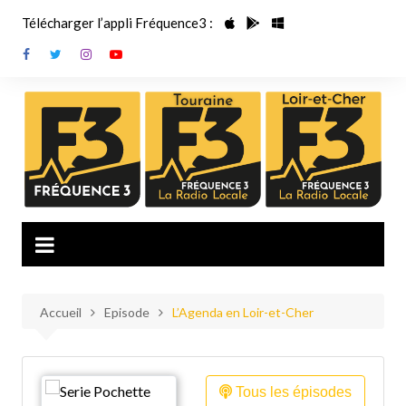
Aller
Télécharger l’appli Fréquence3 :
au
contenu
Accueil
Episode
L’Agenda en Loir-et-Cher
Tous les épisodes