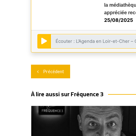
la médiathèque
appréciée rec
25/08/2025
Navigation
Précédent
de
l’article
À lire aussi sur Fréquence 3