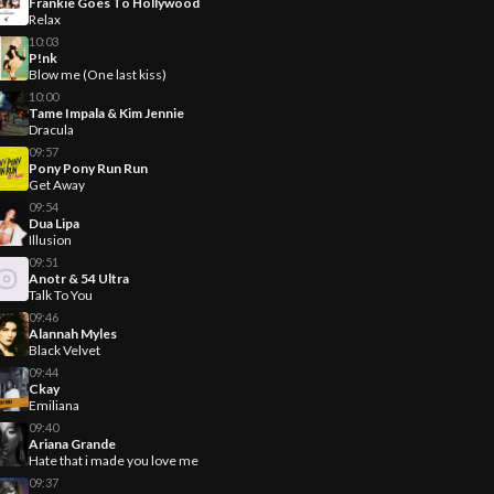
Frankie Goes To Hollywood
Relax
10:03
P!nk
Blow me (One last kiss)
10:00
Tame Impala & Kim Jennie
Dracula
09:57
Pony Pony Run Run
Get Away
09:54
Dua Lipa
Illusion
09:51
Anotr & 54 Ultra
Talk To You
09:46
Alannah Myles
Black Velvet
09:44
Ckay
Emiliana
09:40
Ariana Grande
Hate that i made you love me
09:37