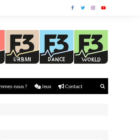
mmes-nous ?
Jeux
Contact
Nick Rubber
Jerry Aura
Sylvain Diems