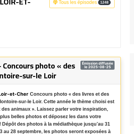
LOIR-ET-
Tous les épisodes
1248
Fréquence 3 Urban
Fréquence 3 World
– Concours photo « des
Émission diffusée
le 2025-08-25
toire-sur-le Loir
Loir-et-Cher
Concours photo « des livres et des
ntoire-sur-le Loir. Cette année le thème choisi est
t des animaux ». Laissez parler votre inspiration,
plus belles photos et déposez les dans votre
 Dépôt des photos à la médiathèque jusqu’au 31
 3 au 28 septembre, les photos seront exposées à