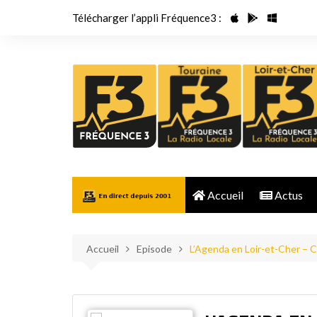
Aller
Télécharger l’appli Fréquence3 :
au
contenu
Accueil
Actus
Accueil
Episode
L’Agenda en Loir-et-Cher – C