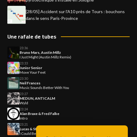
[28/05] Accident sur l'A10 près de Tours : bouchons
dans le sens Paris-Province
Une rafale de tubes
23:36
Bruno Mars, Austin Millz
I Just Might (Austin Millz Remix)
23:33
Junior Senior
Move Your Feet
23:30
Neil Frances
Music Sounds Better With You
23:27
MEDUN, ANTICALM
Wyld
23:24
Alan Braxe & Fred Falke
Intro
23:21
Lucas & Steve
I Could Be Wrong