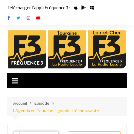
Aller
Télécharger l’appli Fréquence3 :
au
contenu
Accueil
Episode
L’Agenda en Touraine – grande crèche vivante