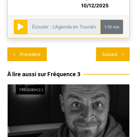
10/12/2025
1:19 min
Navigation
Précédent
Suivant
de
l’article
À lire aussi sur Fréquence 3