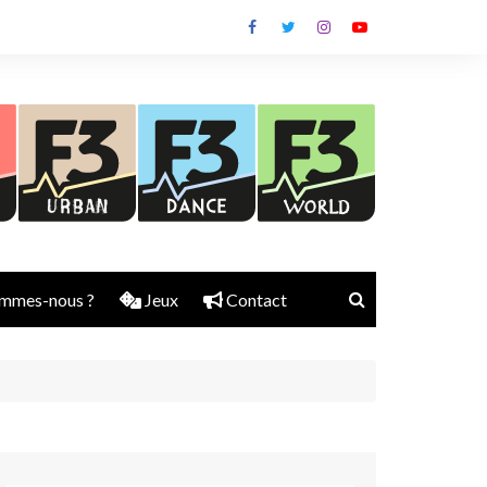
mmes-nous ?
Jeux
Contact
Nick Rubber
Jerry Aura
Sylvain Diems