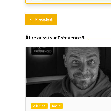
Navigation
Précédent
de
l’article
À lire aussi sur Fréquence 3
A la Une
Radio