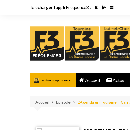
Aller
Télécharger l’appli Fréquence3 :
au
contenu
Accueil
Actus
Accueil
Episode
L’Agenda en Touraine – Carn