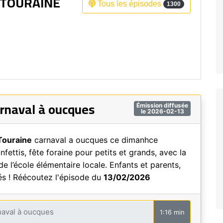
 TOURAINE
Tous les épisodes
1300
Fréquence 3 Urban
Fréquence 3 World
rnaval à oucques
Émission diffusée
le 2026-02-13
Touraine
carnaval a oucques ce dimanhce
nfettis, fête foraine pour petits et grands, avec la
de l’école élémentaire locale. Enfants et parents,
s ! Réécoutez l'épisode du
13/02/2026
1:16 min