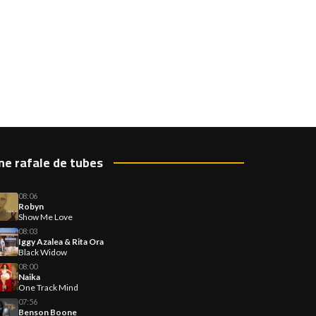
ne rafale de tubes
08:06
Robyn
Show Me Love
08:03
Iggy Azalea & Rita Ora
Black Widow
08:00
Naika
One Track Mind
07:56
Benson Boone