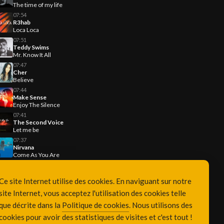
The time of my life
07:54
R3hab
Loca Loca
07:51
Teddy Swims
Mr. Know It All
07:47
Cher
Believe
07:44
Make Sense
Enjoy The Silence
07:41
The Second Voice
Let me be
07:37
Nirvana
Come As You Are
Ce site Internet utilise des cookies. En naviguant sur notre
site Internet, vous acceptez l'utilisation des cookies telle
que décrite dans la
Politique de cookies
. Nous utilisons des
cookies pour avoir des statistiques de visites et c'est tout !