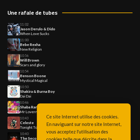
Une rafale de tubes
11:02
Jason Derulo & Dido
When Love Sucks
11:00
Bebe Rexha
New Religion
10:56
Will Brown
Scars and glory
10:54
Benson Boone
Mystical Magical
10:50
Shakira & Burna Boy
Dai Dai
10:46
Shaba Ranks
Mr Loverman
Ce site Internet utilise des cookies.
10:43
Celeste
En naviguant sur notre site Internet,
Tonight Tonight
vous acceptez l'utilisation des
10:40
The Second Voice
cookies telle que décrite dans la