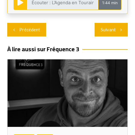
1:44 min
Navigation
Précédent
Suivant
de
l’article
À lire aussi sur Fréquence 3