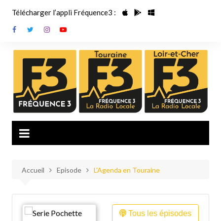
Aller
Télécharger l’appli Fréquence3 :
au
contenu
Accueil
Episode
L’Agenda en Touraine
Tous les épisodes