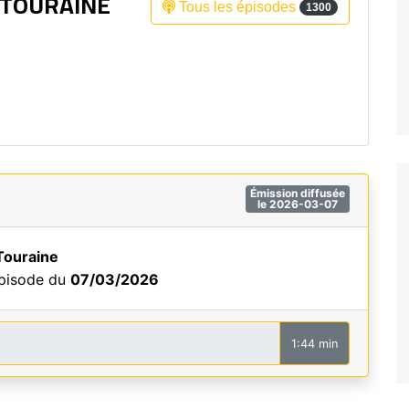
 TOURAINE
Tous les épisodes
1300
Fréquence 3 Urban
Fréquence 3 World
Émission diffusée
le 2026-03-07
Touraine
épisode du
07/03/2026
1:44 min