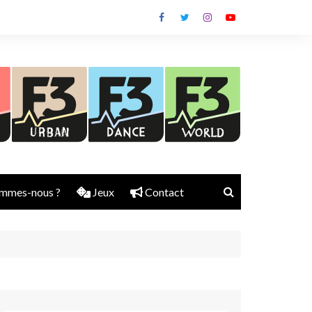
mmes-nous ?
Jeux
Contact
Nick Rubber
Jerry Aura
Sylvain Diems