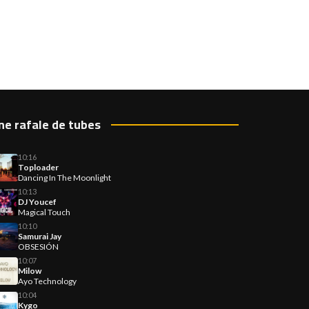
ne rafale de tubes
10:16
Toploader
Dancing In The Moonlight
10:13
DJ Youcef
Magical Touch
10:10
Samurai Jay
OBSESIÓN
10:07
Milow
Ayo Technology
10:04
Kygo