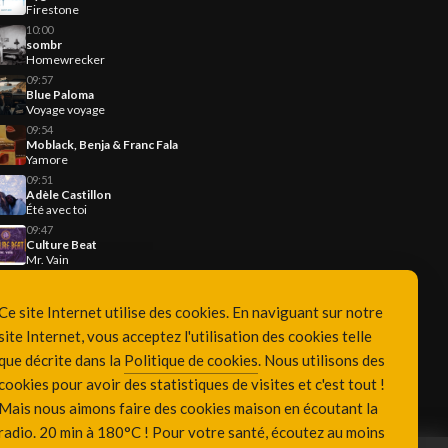
Firestone
10:00
sombr
Homewrecker
09:57
Blue Paloma
Voyage voyage
09:54
Moblack, Benja & Franc Fala
Yamore
09:51
Adèle Castillon
Été avec toi
09:47
Culture Beat
Mr. Vain
Ce site Internet utilise des cookies. En naviguant sur notre
site Internet, vous acceptez l'utilisation des cookies telle
que décrite dans la
Politique de cookies
. Nous utilisons des
cookies pour avoir des statistiques de visites et c'est tout !
Mais nous aimons faire des cookies maison en écoutant la
radio. 20 min à 180°C ! Pour votre santé, écoutez au moins