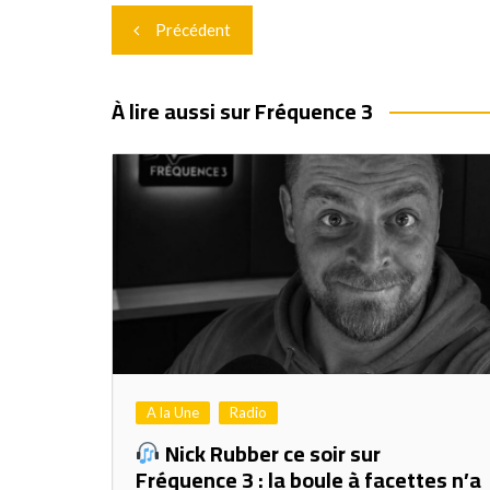
Navigation
Précédent
de
l’article
À lire aussi sur Fréquence 3
A la Une
Radio
Nick Rubber ce soir sur
Fréquence 3 : la boule à facettes n’a