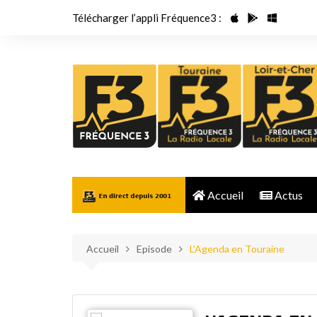
Aller
Télécharger l’appli Fréquence3 :
au
contenu
Accueil
Actus
Accueil
Episode
L’Agenda en Touraine