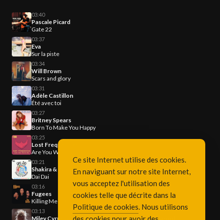
03:40
Pascale Picard
Gate 22
03:37
Eva
Sur la piste
03:34
Will Brown
Scars and glory
03:31
Adèle Castillon
Été avec toi
03:27
Britney Spears
Born To Make You Happy
03:25
Lost Frequencies
Are You With Me
Ce site Internet utilise des cookies.
03:21
Shakira & Burna Boy
En naviguant sur notre site Internet,
Dai Dai
vous acceptez l'utilisation des
03:16
Fugees
cookies telle que décrite dans la
Killing Me Softly
Politique de cookies
. Nous utilisons
03:13
des cookies pour avoir des
Miley Cyrus & Lindsey Buckingham & Mick Fleetwood