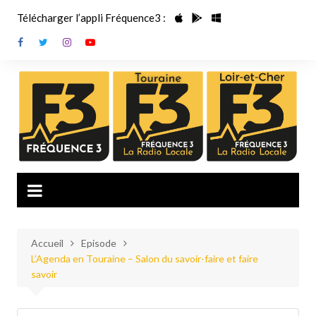
Aller
Télécharger l’appli Fréquence3 :
au
contenu
Accueil
Episode
L’Agenda en Touraine – Salon du savoir-faire et faire
savoir