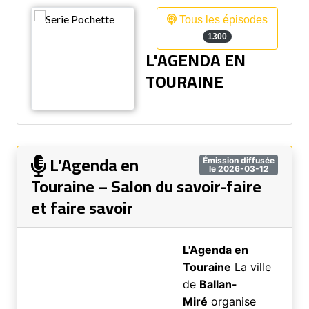
Tous les épisodes
1300
L'AGENDA EN
TOURAINE
L’Agenda en
Émission diffusée
le 2026-03-12
Touraine – Salon du savoir-faire
et faire savoir
L'Agenda en
Touraine
La ville
de
Ballan-
Miré
organise