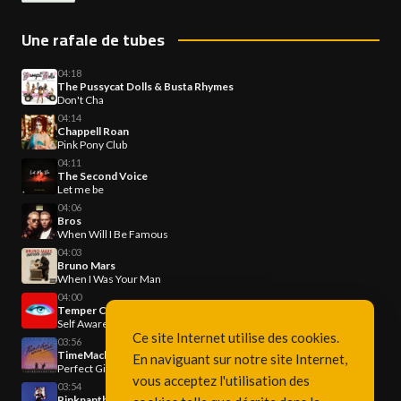
Une rafale de tubes
04:18
The Pussycat Dolls & Busta Rhymes
Don't Cha
04:14
Chappell Roan
Pink Pony Club
04:11
The Second Voice
Let me be
04:06
Bros
When Will I Be Famous
04:03
Bruno Mars
When I Was Your Man
04:00
Temper City
Self Aware
Ce site Internet utilise des cookies.
03:56
TimeMachine1985 & Jessie Frye
En naviguant sur notre site Internet,
Perfect Girl, Wrong World
vous acceptez l'utilisation des
03:54
Pinkpantheress & Zara Larsson