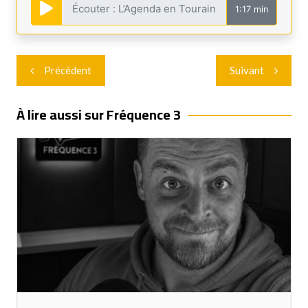
1:17 min
Navigation
Précédent
Suivant
de
l’article
À lire aussi sur Fréquence 3