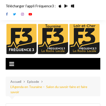
Aller
Télécharger l’appli Fréquence3 :
au
contenu
Accueil
Episode
L’Agenda en Touraine – Salon du savoir-faire et faire
savoir