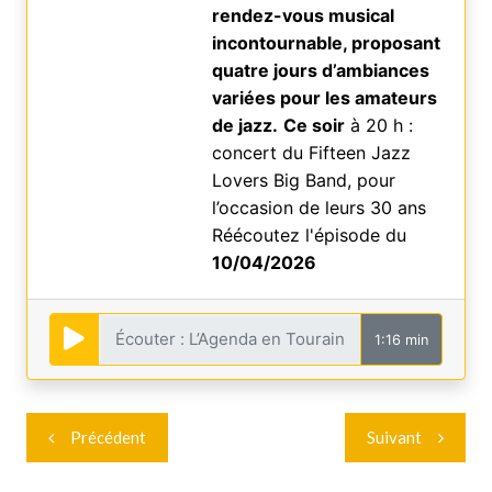
rendez-vous musical
incontournable, proposant
quatre jours d’ambiances
variées pour les amateurs
de jazz.
Ce soir
à 20 h :
concert du Fifteen Jazz
Lovers Big Band, pour
l’occasion de leurs 30 ans
Réécoutez l'épisode du
10/04/2026
1:16 min
Navigation
Précédent
Suivant
de