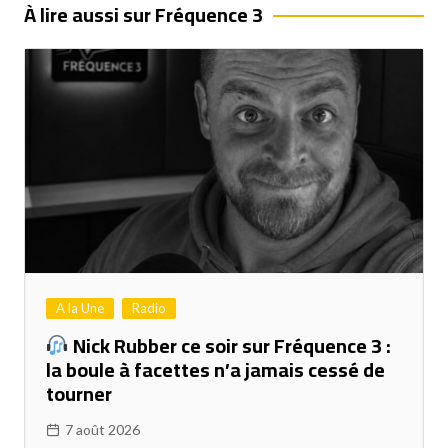
l’article
À lire aussi sur Fréquence 3
A la Une
Radio
Nick Rubber ce soir sur Fréquence 3 :
la boule à facettes n’a jamais cessé de
tourner
7 août 2026