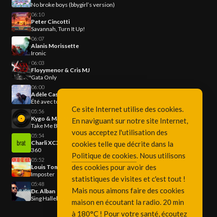
No broke boys (bbygirl’s version)
06:10
Peter Cincotti
Savannah, Turn It Up!
06:07
Alanis Morissette
Ironic
06:03
Floyymenor & Cris MJ
Gata Only
06:00
Adèle Castillon
Été avec toi
Ce site Internet utilise des cookies.
05:56
Kygo & Max McNown
En naviguant sur notre site Internet,
Take Me Back
vous acceptez l'utilisation des
05:54
Charli XCX
cookies telle que décrite dans la
360
Politique de cookies
. Nous utilisons
05:52
des cookies pour avoir des
Louis Tomlinson
Imposter
statistiques de visites et c'est tout !
05:48
Mais nous aimons faire des cookies
Dr. Alban
Sing Hallelujah!
maison en écoutant la radio. 20 min
à 180°C ! Pour votre santé, écoutez