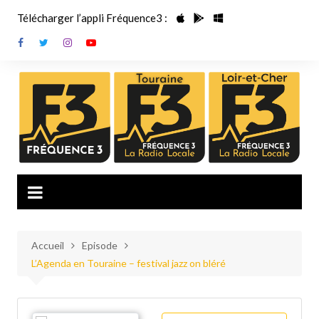
Aller
Télécharger l’appli Fréquence3 :
au
contenu
Accueil
Episode
L’Agenda en Touraine – festival jazz on bléré