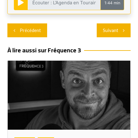
1:44 min
Navigation
Précédent
Suivant
de
l’article
À lire aussi sur Fréquence 3