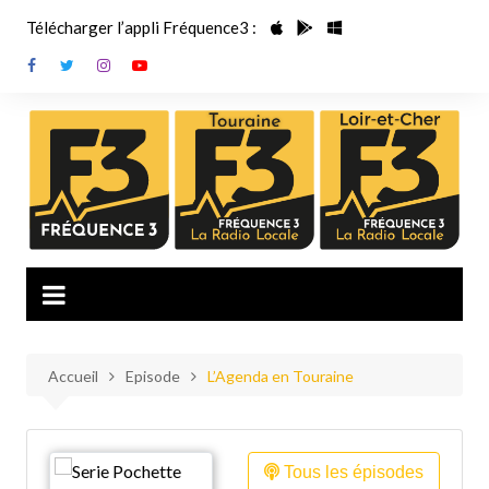
Aller
Télécharger l’appli Fréquence3 :
au
contenu
Accueil
Episode
L’Agenda en Touraine
Tous les épisodes