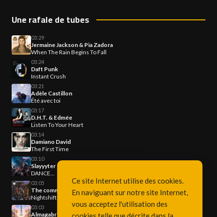
Une rafale de tubes
03:29
Jermaine Jackson & Pia Zadora
When The Rain Begins To Fall
03:24
Daft Punk
Instant Crush
03:21
Adèle Castillon
Été avec toi
03:17
D.H.T. & Edmée
Listen To Your Heart
03:14
Damiano David
The First Time
03:10
Slayyyter
DANCE...
Ce site Internet utilise des cookies.
03:05
The commodores
En naviguant sur notre site Internet,
Nightshift
vous acceptez l'utilisation des
03:03
Almagabriel
cookies telle que décrite dans la