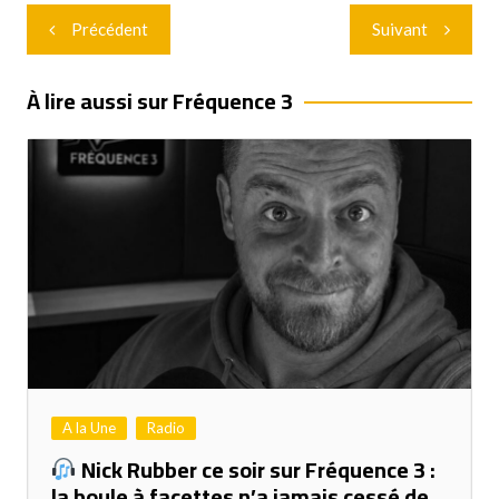
Navigation
Précédent
Suivant
de
l’article
À lire aussi sur Fréquence 3
A la Une
Radio
Nick Rubber ce soir sur Fréquence 3 :
la boule à facettes n’a jamais cessé de