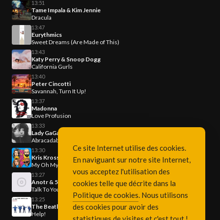
13:51
Tame Impala & Kim Jennie
Dracula
13:47
Eurythmics
Sweet Dreams (Are Made of This)
13:43
Katy Perry & Snoop Dogg
California Gurls
13:40
Peter Cincotti
Savannah, Turn It Up!
13:37
Madonna
Love Profusion
13:33
Lady GaGa
Abracadabra
Ce site Internet utilise des cookies.
13:30
Kris Kross Amsterdam & Luisa Sonza & Willy William
En naviguant sur notre site Internet,
My Oh My
vous acceptez l'utilisation des
13:27
Anotr & 54 Ultra
cookies telle que décrite dans la
Talk To You
Politique de cookies
. Nous utilisons
13:25
des cookies pour avoir des
The Beatles
Help!
statistiques de visites et c'est tout !