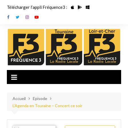
Aller
Télécharger l’appli Fréquence3 :
au
contenu
Accueil
Episode
L’Agenda en Touraine – Concert ce soir