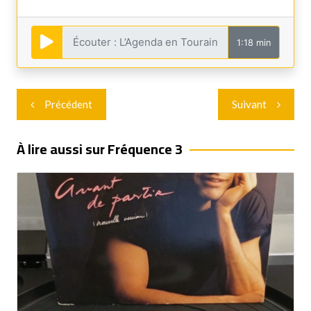
1:18 min
Navigation
Précédent
Suivant
de
l’article
À lire aussi sur Fréquence 3