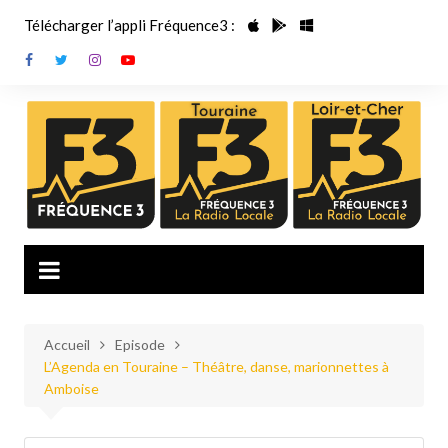
Aller
Télécharger l’appli Fréquence3 :
au
contenu
Accueil
Episode
L’Agenda en Touraine – Théâtre, danse, marionnettes à
Amboise