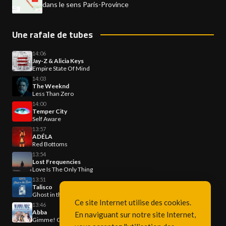
dans le sens Paris-Province
Une rafale de tubes
14:06
Jay-Z & Alicia Keys
Empire State Of Mind
14:03
The Weeknd
Less Than Zero
14:00
Temper City
Self Aware
13:57
ADÉLA
Red Bottoms
13:54
Lost Frequencies
Love Is The Only Thing
13:51
Talisco
Ghost in the Room
Ce site Internet utilise des cookies.
13:46
Abba
En naviguant sur notre site Internet,
Gimme! Gimme! Gimme!