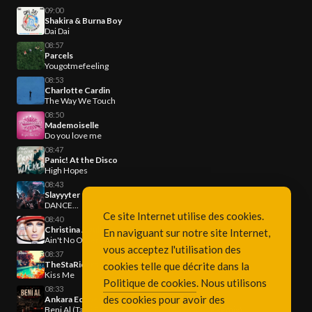
09:00
Shakira & Burna Boy
Dai Dai
08:57
Parcels
Yougotmefeeling
08:53
Charlotte Cardin
The Way We Touch
08:50
Mademoiselle
Do you love me
08:47
Panic! At the Disco
High Hopes
08:43
Slayyyter
DANCE...
Ce site Internet utilise des cookies.
08:40
Christina Aguilera
En naviguant sur notre site Internet,
Ain't No Other Man
vous acceptez l'utilisation des
08:37
TheStaRiders
cookies telle que décrite dans la
Kiss Me
Politique de cookies
. Nous utilisons
08:33
des cookies pour avoir des
Ankara Echoes, Kürşad Kahraman
Beni Al (Ta Ki Seni Görene Kadar) (Afro House Remix)