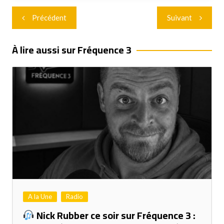
Navigation
Précédent
Suivant
de
l’article
À lire aussi sur Fréquence 3
A la Une
Radio
Nick Rubber ce soir sur Fréquence 3 :