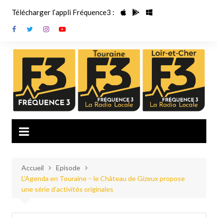
Aller
Télécharger l’appli Fréquence3 :
au
contenu
Accueil
Episode
L’Agenda en Touraine – le Château de Gizeux propose
une série d’activités originales