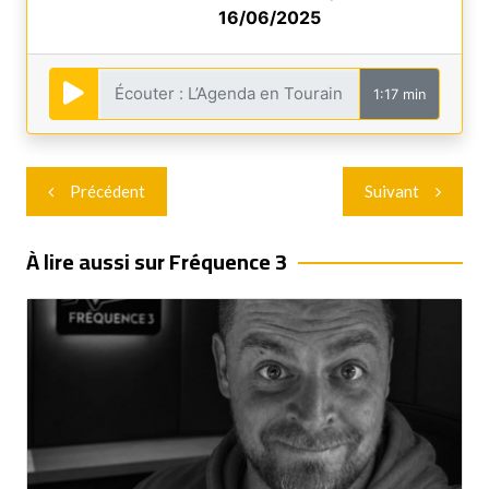
16/06/2025
1:17 min
Navigation
Précédent
Suivant
de
l’article
À lire aussi sur Fréquence 3