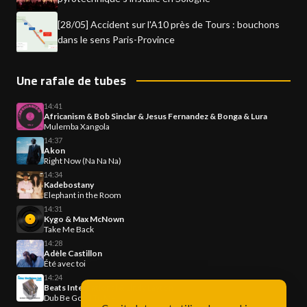
[28/05] Accident sur l'A10 près de Tours : bouchons
dans le sens Paris-Province
Une rafale de tubes
14:41
Africanism & Bob Sinclar & Jesus Fernandez & Bonga & Lura
Mulemba Xangola
14:37
Akon
Right Now (Na Na Na)
14:34
Kadebostany
Elephant in the Room
14:31
Kygo & Max McNown
Take Me Back
14:28
Adèle Castillon
Été avec toi
14:24
Beats International & Lindy Layton
Dub Be Good To Me