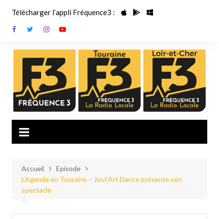
Aller
Télécharger l’appli Fréquence3 :
au
contenu
Accueil
Episode
L’Agenda en Touraine – Just’Art Dance présente son
spectacle