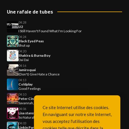
Une rafale de tubes
04:28
U2
I Still Haven't Found What I'm Looking For
04:24
Black Eyed Peas
Shut up
04:20
Shakira & Burna Boy
Dai Dai
04:16
Jamiroquai
(Don't) Give Hate a Chance
04:13
Coldplay
Good Feelings
04:10
Peter Cincotti
Savannah, Turn It Up!
Ce site Internet utilise des cookies.
04:06
Lisa stansfield
En naviguant sur notre site Internet,
So Natural
vous acceptez l'utilisation des
04:03
Linkin Park
cookies telle que décrite dans la