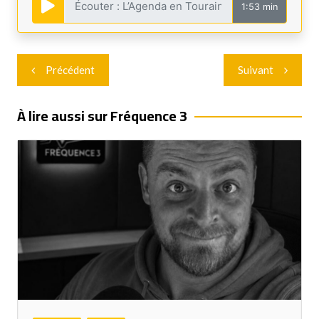
1:53 min
Navigation
Précédent
Suivant
de
l’article
À lire aussi sur Fréquence 3