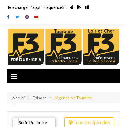
Aller
Télécharger l’appli Fréquence3 :
au
contenu
Accueil
Episode
L’Agenda en Touraine
Tous les épisodes