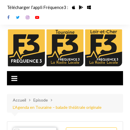
Aller
Télécharger l’appli Fréquence3 :
au
contenu
Accueil
Episode
L’Agenda en Touraine – balade théâtrale originale