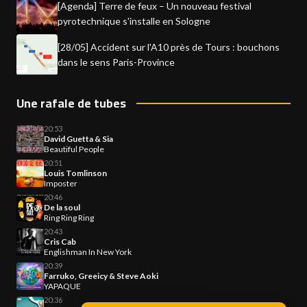
[Agenda] Terre de feux – Un nouveau festival
pyrotechnique s'installe en Sologne
[28/05] Accident sur l'A10 près de Tours : bouchons
dans le sens Paris-Province
Une rafale de tubes
20:53
David Guetta & Sia
Beautiful People
20:51
Louis Tomlinson
Imposter
20:46
De la soul
Ring Ring Ring
20:43
Cris Cab
Englishman In New York
20:39
Farruko, Greeicy & Steve Aoki
YAPAQUE
20:36