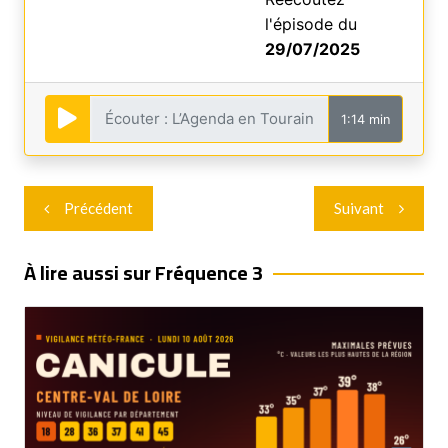
l'épisode du
29/07/2025
1:14 min
Navigation
Précédent
Suivant
de
l’article
À lire aussi sur Fréquence 3