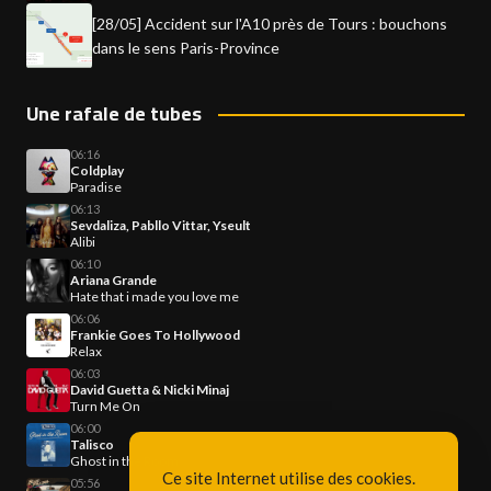
[28/05] Accident sur l'A10 près de Tours : bouchons
dans le sens Paris-Province
Une rafale de tubes
06:16
Coldplay
Paradise
06:13
Sevdaliza, Pabllo Vittar, Yseult
Alibi
06:10
Ariana Grande
Hate that i made you love me
06:06
Frankie Goes To Hollywood
Relax
06:03
David Guetta & Nicki Minaj
Turn Me On
06:00
Talisco
Ghost in the Room
Ce site Internet utilise des cookies.
05:56