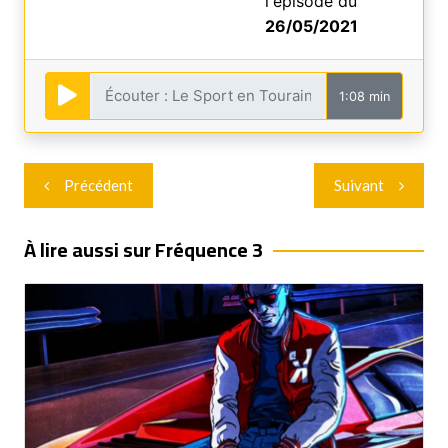
l'épisode du
26/05/2021
1:08 min
Navigation
Précédent
Suivant
de
l’article
À lire aussi sur Fréquence 3