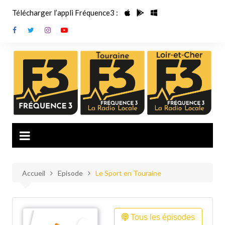
Aller
Télécharger l’appli Fréquence3 :
au
contenu
Accueil
Episode
Le Sport en Touraine
Tous les épisodes