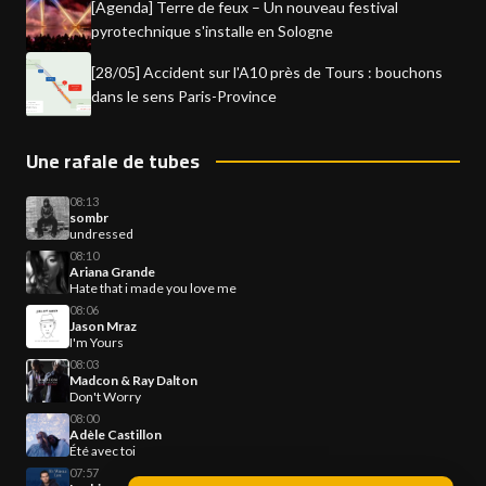
[Agenda] Terre de feux – Un nouveau festival
pyrotechnique s'installe en Sologne
[28/05] Accident sur l'A10 près de Tours : bouchons
dans le sens Paris-Province
Une rafale de tubes
08:13
sombr
undressed
08:10
Ariana Grande
Hate that i made you love me
08:06
Jason Mraz
I'm Yours
08:03
Madcon & Ray Dalton
Don't Worry
08:00
Adèle Castillon
Été avec toi
07:57