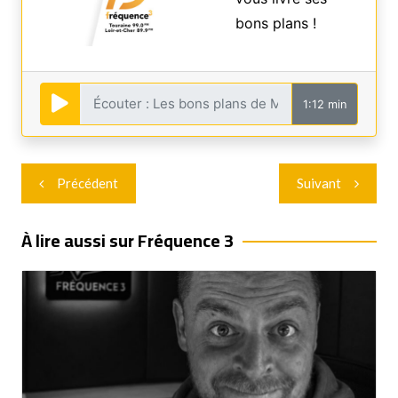
bons plans !
1:12 min
Navigation
Précédent
Suivant
de
l’article
À lire aussi sur Fréquence 3