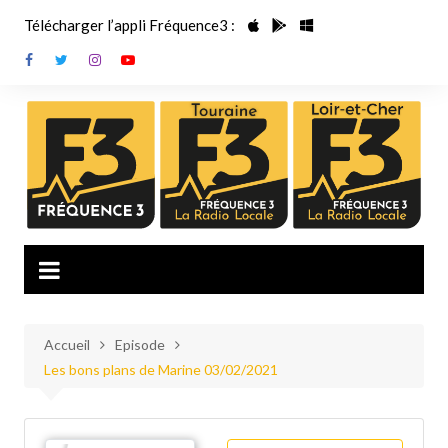
Aller
Télécharger l’appli Fréquence3 :
au
contenu
Accueil
Episode
Les bons plans de Marine 03/02/2021